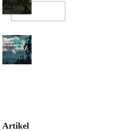
Angespielt: Legacy of Kain: Soul Reaver
Xenoblade Chronicles X: Testtagebuch I –
Der erste Eindruck
Social Connect
Artikel