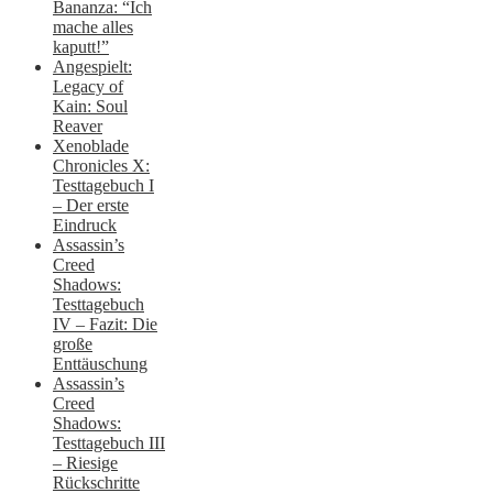
Bananza: “Ich
mache alles
kaputt!”
Angespielt:
Legacy of
Kain: Soul
Reaver
Xenoblade
Chronicles X:
Testtagebuch I
– Der erste
Eindruck
Assassin’s
Creed
Shadows:
Testtagebuch
IV – Fazit: Die
große
Enttäuschung
Assassin’s
Creed
Shadows:
Testtagebuch III
– Riesige
Rückschritte