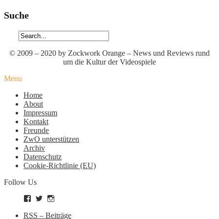
Suche
© 2009 – 2020 by Zockwork Orange – News und Reviews rund
um die Kultur der Videospiele
Menu
Home
About
Impressum
Kontakt
Freunde
ZwO unterstützen
Archiv
Datenschutz
Cookie-Richtlinie (EU)
Follow Us
Profil
Profil
Profil
von
von
von
zockworkorange
zockworkorange
zockworkorange
RSS – Beiträge