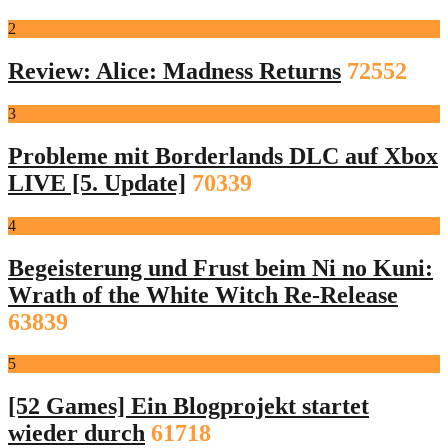
2
Review: Alice: Madness Returns
72552
3
Probleme mit Borderlands DLC auf Xbox
LIVE [5. Update]
70339
4
Begeisterung und Frust beim Ni no Kuni:
Wrath of the White Witch Re-Release
63839
5
[52 Games] Ein Blogprojekt startet
wieder durch
61718