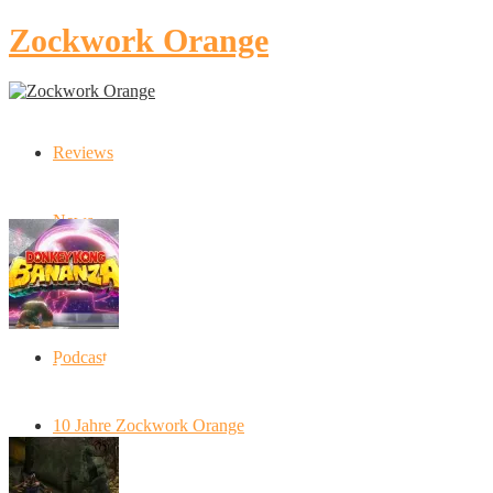
Zockwork Orange
Reviews
Latest Stories
News
Artikel
Podcast
Donkey Kong Bananza: “Ich mache alles
kaputt!”
10 Jahre Zockwork Orange