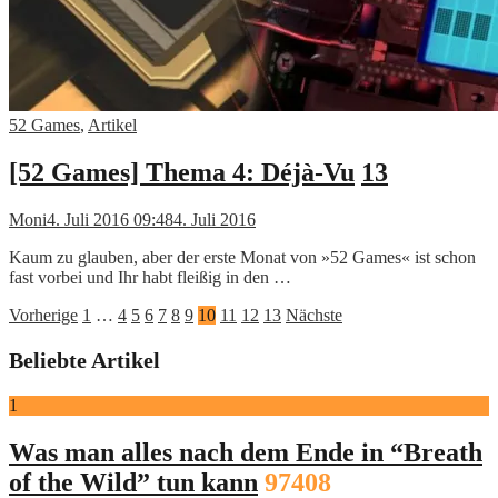
52 Games
,
Artikel
[52 Games] Thema 4: Déjà-Vu
13
Moni
4. Juli 2016 09:48
4. Juli 2016
Kaum zu glauben, aber der erste Monat von »52 Games« ist schon
fast vorbei und Ihr habt fleißig in den …
Seitennummerierung
Vorherige
1
…
4
5
6
7
8
9
10
11
12
13
Nächste
der
Beliebte Artikel
Beiträge
1
Was man alles nach dem Ende in “Breath
of the Wild” tun kann
97408