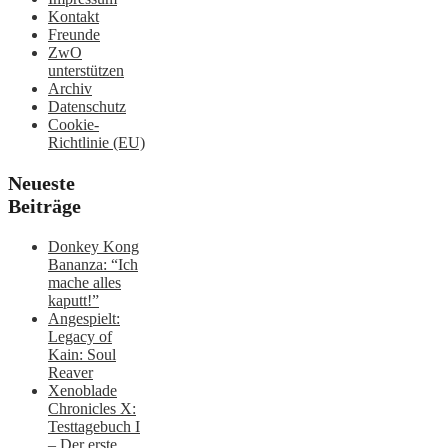
Kontakt
Freunde
ZwO
unterstützen
Archiv
Datenschutz
Cookie-
Richtlinie (EU)
Neueste
Beiträge
Donkey Kong
Bananza: “Ich
mache alles
kaputt!”
Angespielt:
Legacy of
Kain: Soul
Reaver
Xenoblade
Chronicles X:
Testtagebuch I
– Der erste