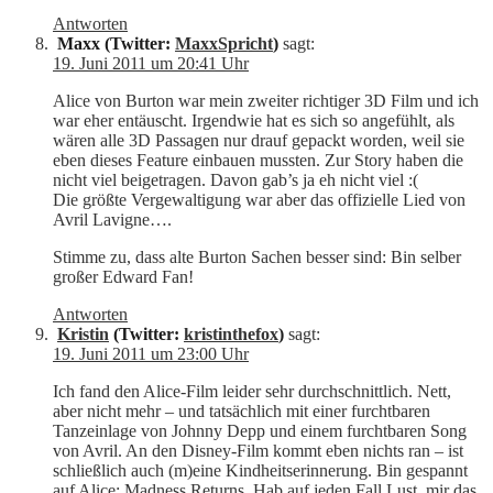
Antworten
Maxx (Twitter:
MaxxSpricht
)
sagt:
19. Juni 2011 um 20:41 Uhr
Alice von Burton war mein zweiter richtiger 3D Film und ich
war eher entäuscht. Irgendwie hat es sich so angefühlt, als
wären alle 3D Passagen nur drauf gepackt worden, weil sie
eben dieses Feature einbauen mussten. Zur Story haben die
nicht viel beigetragen. Davon gab’s ja eh nicht viel :(
Die größte Vergewaltigung war aber das offizielle Lied von
Avril Lavigne….
Stimme zu, dass alte Burton Sachen besser sind: Bin selber
großer Edward Fan!
Antworten
Kristin
(Twitter:
kristinthefox
)
sagt:
19. Juni 2011 um 23:00 Uhr
Ich fand den Alice-Film leider sehr durchschnittlich. Nett,
aber nicht mehr – und tatsächlich mit einer furchtbaren
Tanzeinlage von Johnny Depp und einem furchtbaren Song
von Avril. An den Disney-Film kommt eben nichts ran – ist
schließlich auch (m)eine Kindheitserinnerung. Bin gespannt
auf Alice: Madness Returns. Hab auf jeden Fall Lust, mir das