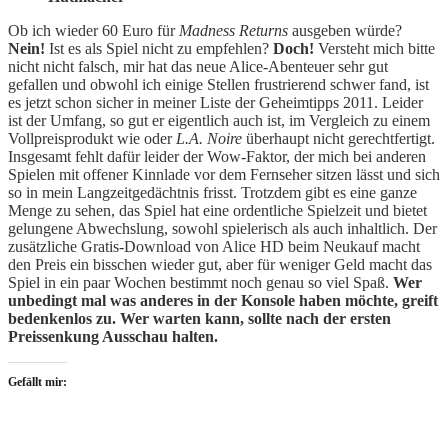
Ob ich wieder 60 Euro für
Madness Returns
ausgeben würde?
Nein!
Ist es als Spiel nicht zu empfehlen?
Doch!
Versteht mich bitte
nicht nicht falsch, mir hat das neue Alice-Abenteuer sehr gut
gefallen und obwohl ich einige Stellen frustrierend schwer fand, ist
es jetzt schon sicher in meiner Liste der Geheimtipps 2011. Leider
ist der Umfang, so gut er eigentlich auch ist, im Vergleich zu einem
Vollpreisprodukt wie
oder
L.A. Noire
überhaupt nicht gerechtfertigt.
Insgesamt fehlt dafür leider der Wow-Faktor, der mich bei anderen
Spielen mit offener Kinnlade vor dem Fernseher sitzen lässt und sich
so in mein Langzeitgedächtnis frisst. Trotzdem gibt es eine ganze
Menge zu sehen, das Spiel hat eine ordentliche Spielzeit und bietet
gelungene Abwechslung, sowohl spielerisch als auch inhaltlich. Der
zusätzliche Gratis-Download von Alice HD beim Neukauf macht
den Preis ein bisschen wieder gut, aber für weniger Geld macht das
Spiel in ein paar Wochen bestimmt noch genau so viel Spaß.
Wer
unbedingt mal was anderes in der Konsole haben möchte, greift
bedenkenlos zu. Wer warten kann, sollte nach der ersten
Preissenkung Ausschau halten.
Gefällt mir: