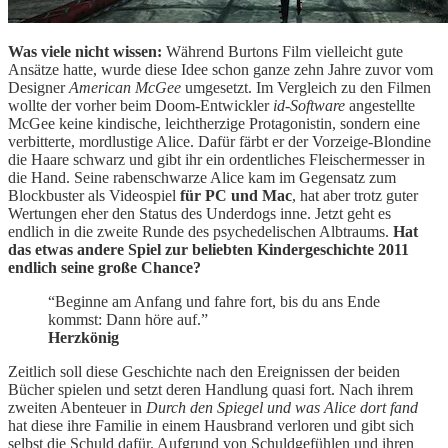
Was viele nicht wissen:
Während Burtons Film vielleicht gute
Ansätze hatte, wurde diese Idee schon ganze zehn Jahre zuvor vom
Designer
American McGee
umgesetzt. Im Vergleich zu den Filmen
wollte der vorher beim Doom-Entwickler
id-Software
angestellte
McGee keine kindische, leichtherzige Protagonistin, sondern eine
verbitterte, mordlustige Alice. Dafür färbt er der Vorzeige-Blondine
die Haare schwarz und gibt ihr ein ordentliches Fleischermesser in
die Hand. Seine rabenschwarze Alice kam im Gegensatz zum
Blockbuster als Videospiel
für PC und Mac
, hat aber trotz guter
Wertungen eher den Status des Underdogs inne. Jetzt geht es
endlich in die zweite Runde des psychedelischen Albtraums.
Hat
das etwas andere Spiel zur beliebten Kindergeschichte 2011
endlich seine große Chance?
“Beginne am Anfang und fahre fort, bis du ans Ende
kommst: Dann höre auf.”
Herzkönig
Zeitlich soll diese Geschichte nach den Ereignissen der beiden
Bücher spielen und setzt deren Handlung quasi fort. Nach ihrem
zweiten Abenteuer in
Durch den Spiegel und was Alice dort fand
hat diese ihre Familie in einem Hausbrand verloren und gibt sich
selbst die Schuld dafür. Aufgrund von Schuldgefühlen und ihren