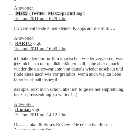
Antworten
Maxx
(Twitter:
MaxxSpricht
)
sagt:
18. Juni 2011 um 16:29 Uhr
Ihr verdient beide einen kleinen Klapps auf die Stirn….
Antworten
BARTO
sagt:
18. Juni 2011 um 16:59 Uhr
ich habe den burton-film inzwischen wieder vergessen, was
jetzt nichts zu der qualität erläutern soll, habe aber danach
wieder die disney-variante von damals wieder geschaut und
finde diese nach wie vor grandios, wenn auch viel zu liebe
(aber es ist halt disney)!
das spiel reizt mich schon, aber ich folge deiner empfehlung,
bis zur preissenkung zu warten! :-)
Antworten
Damian
sagt:
19. Juni 2011 um 14:12 Uhr
Daaaaaanke für dieses Review. Die ersten handfesten
Aussage zu dem Spiel.