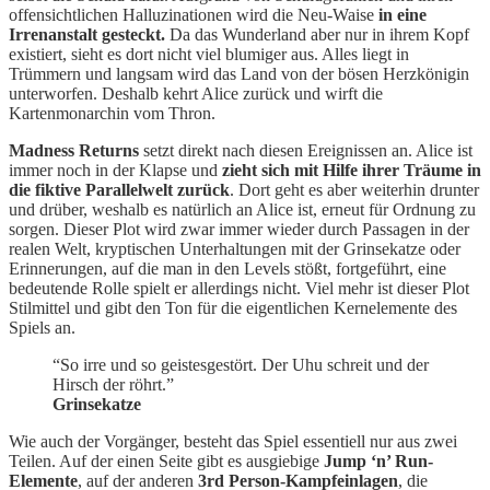
offensichtlichen Halluzinationen wird die Neu-Waise
in eine
Irrenanstalt gesteckt.
Da das Wunderland aber nur in ihrem Kopf
existiert, sieht es dort nicht viel blumiger aus. Alles liegt in
Trümmern und langsam wird das Land von der bösen Herzkönigin
unterworfen. Deshalb kehrt Alice zurück und wirft die
Kartenmonarchin vom Thron.
Madness Returns
setzt direkt nach diesen Ereignissen an. Alice ist
immer noch in der Klapse und
zieht sich mit Hilfe ihrer Träume in
die fiktive Parallelwelt zurück
. Dort geht es aber weiterhin drunter
und drüber, weshalb es natürlich an Alice ist, erneut für Ordnung zu
sorgen. Dieser Plot wird zwar immer wieder durch Passagen in der
realen Welt, kryptischen Unterhaltungen mit der Grinsekatze oder
Erinnerungen, auf die man in den Levels stößt, fortgeführt, eine
bedeutende Rolle spielt er allerdings nicht. Viel mehr ist dieser Plot
Stilmittel und gibt den Ton für die eigentlichen Kernelemente des
Spiels an.
“So irre und so geistesgestört. Der Uhu schreit und der
Hirsch der röhrt.”
Grinsekatze
Wie auch der Vorgänger, besteht das Spiel essentiell nur aus zwei
Teilen. Auf der einen Seite gibt es ausgiebige
Jump ‘n’ Run-
Elemente
, auf der anderen
3rd Person-Kampfeinlagen
, die