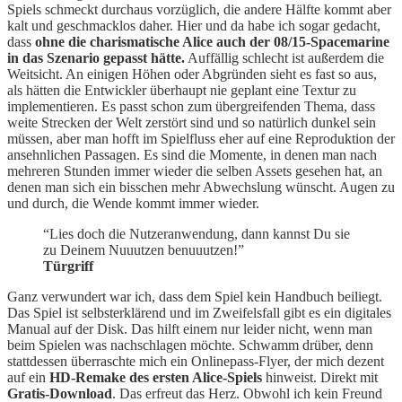
Spiels schmeckt durchaus vorzüglich, die andere Hälfte kommt aber
kalt und geschmacklos daher. Hier und da habe ich sogar gedacht,
dass
ohne die charismatische Alice auch der 08/15-Spacemarine
in das Szenario gepasst hätte.
Auffällig schlecht ist außerdem die
Weitsicht. An einigen Höhen oder Abgründen sieht es fast so aus,
als hätten die Entwickler überhaupt nie geplant eine Textur zu
implementieren. Es passt schon zum übergreifenden Thema, dass
weite Strecken der Welt zerstört sind und so natürlich dunkel sein
müssen, aber man hofft im Spielfluss eher auf eine Reproduktion der
ansehnlichen Passagen. Es sind die Momente, in denen man nach
mehreren Stunden immer wieder die selben Assets gesehen hat, an
denen man sich ein bisschen mehr Abwechslung wünscht. Augen zu
und durch, die Wende kommt immer wieder.
“Lies doch die Nutzeranwendung, dann kannst Du sie
zu Deinem Nuuutzen benuuutzen!”
Türgriff
Ganz verwundert war ich, dass dem Spiel kein Handbuch beiliegt.
Das Spiel ist selbsterklärend und im Zweifelsfall gibt es ein digitales
Manual auf der Disk. Das hilft einem nur leider nicht, wenn man
beim Spielen was nachschlagen möchte. Schwamm drüber, denn
stattdessen überraschte mich ein Onlinepass-Flyer, der mich dezent
auf ein
HD-Remake des ersten Alice-Spiels
hinweist. Direkt mit
Gratis-Download
. Das erfreut das Herz. Obwohl ich kein Freund