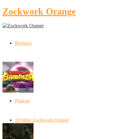
Zockwork Orange
Reviews
Latest Stories
News
Artikel
Podcast
Donkey Kong Bananza: “Ich mache alles
kaputt!”
10 Jahre Zockwork Orange