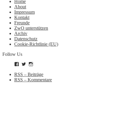
Home
About
Impressum
Kontakt
Freunde
ZwO unterstützen
Archiv
Datenschutz
Cookie-Richtlinie (EU)
Follow Us
Profil
Profil
Profil
von
von
von
zockworkorange
zockworkorange
zockworkorange
RSS – Beiträge
auf
auf
auf
RSS – Kommentare
Facebook
Twitter
Instagram
anzeigen
anzeigen
anzeigen