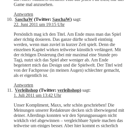
Game mal anzusehen.
Antworten
SaschaW
(Twitter:
SaschaW
)
sagt:
22. Juni 2011 um 19:15 Uhr
Persönlich mag ich den Titel. Am Ende muss man das Spiel
aber richtig dosieren. Das ganze dürfte schnell eintönig
werden, wenn man zuviel in kurzer Zeit spielt. Denn die
einzelnen Kapitel wirken teilweise künstlich verlängert. Mit
der richtigen Dosierung (bei mir maximal eine Stunde pro
Tag), nutzt sich das Spiel aber weniger ab. Am Ende
begeistert mich das Design und die Spielwelt. Der Titel wird
von der Fachpresse (in meinen Augen) schlechter gemacht,
als er eigentlich ist.
Antworten
Verleihshop
(Twitter:
verleihshop
)
sagt:
1. Juli 2011 um 13:42 Uhr
Unser Kompliment, Maxx, sehr schön geschrieben! Die
Meinungen unserer Redakteure decken sich überwiegend mit
deiner. Allerdings konnten wir den Sprungpassagen nicht
wirklich viel abgewinnen – vergleichbare Spiele machen das
teilweise um einiges besser. Aber hier kommt es sicherlich