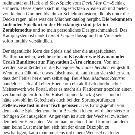
rudimentär an Hack and Slay-Spiele vom
Devil May Cry
-Schlag
erinnern. Diese spielen sich in abgesteckten Arealen ab und bieten
von kleinen Gnomen bis hin zu Schleimmonstern, die bis unter die
Decke ragen, alles was der Märchenkatalog hergibt.
Die bekannten
laufenden Spielkarten der Herzkönigin sind jetzt im
Zombiemodus
und so mein persönliches Designschmankerl. Das
Kampfsystem ist dank
Unreal Engine
flüssig und für Vielspieler
sofort intuitiv verständlich.
Der eigentliche Kern des Spiels sind aber die ausgefuchsten
Plattformarbeiten,
welche sehr an Klassiker wie Rayman oder
Crash Bandicoot zur Playstation 2-Ära erinnern
. Von mir
werden sie außerdem in die Kategorie
hart aber herzlich
eingestuft.
Wenn man fällt oder etwas falsch macht, kann man sich sicher sein,
dass der Fehler bei einem selbst lag. Bei
Alice: Madness Returns
handelt es sich auf keiner Ebene um ein akribisch durchdachtes
Meisterwerk wie Portal, aber es macht als Platformer trotzdem einen
verdammt guten Job. Die Rätsel können knackig sein – und ich
hätte sowohl im Gefecht als auch bei den Sprungprüfungen
stellenweise fast in den Tisch gebissen
. Das Erfolgsgefühl von
dem solche Spielelemente beim Bestehen leben, wird aber stets zur
richtigen Zeit ausgelöst. Angenehm ist auch der Wechsel zwischen
den beiden Elementen. Wenn man an einen Punkt kommt, an dem
man keine Lust mehr hat, sich mit der einen Disziplin zu
beschäftigen, kann man meistens mit einem Wechsel nach der