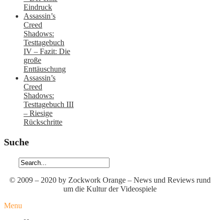
Eindruck
Assassin’s
Creed
Shadows:
Testtagebuch
IV – Fazit: Die
große
Enttäuschung
Assassin’s
Creed
Shadows:
Testtagebuch III
– Riesige
Rückschritte
Suche
© 2009 – 2020 by Zockwork Orange – News und Reviews rund
um die Kultur der Videospiele
Menu