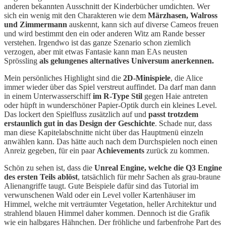
anderen bekannten Ausschnitt der Kinderbücher umdichten. Wer
sich ein wenig mit den Charakteren wie dem
Märzhasen, Walross
und Zimmermann
auskennt, kann sich auf diverse Cameos freuen
und wird bestimmt den ein oder anderen Witz am Rande besser
verstehen. Irgendwo ist das ganze Szenario schon ziemlich
verzogen, aber mit etwas Fantasie kann man EAs neusten
Sprössling
als gelungenes alternatives Universum anerkennen.
Mein persönliches Highlight sind die
2D-Minispiele
, die Alice
immer wieder über das Spiel verstreut auffindet. Da darf man dann
in einem Unterwasserschiff
im R-Type Stil
gegen Haie antreten
oder hüpft in wunderschöner Papier-Optik durch ein kleines Level.
Das lockert den Spielfluss zusätzlich auf und
passt trotzdem
erstaunlich gut in das Design der Geschichte
. Schade nur, dass
man diese Kapitelabschnitte nicht über das Hauptmenü einzeln
anwählen kann. Das hätte auch nach dem Durchspielen noch einen
Anreiz gegeben, für ein paar
Achievements
zurück zu kommen.
Schön zu sehen ist, dass die
Unreal Engine, welche die Q3 Engine
des ersten Teils ablöst
, tatsächlich für mehr Sachen als grau-braune
Alienangriffe taugt. Gute Beispiele dafür sind das Tutorial im
verwunschenen Wald oder ein Level voller Kartenhäuser im
Himmel, welche mit verträumter Vegetation, heller Architektur und
strahlend blauen Himmel daher kommen. Dennoch ist die Grafik
wie ein halbgares Hähnchen. Der fröhliche und farbenfrohe Part des