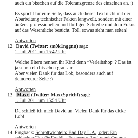
auch ein bisschen auf die Toleranzgrenze des einzelnen an. :)
Es spricht für eure Seite, dass auch dieser Text nicht mit der
Abarbeitung technischer Fakten langweilt, sondern mit einer
äußerst professionellen und fluffigen Schreibe und dem Fokus
auf das Wesentliche besticht. Toll, sowas sieht man selten!
Antworten
David
(Twitter:
sm0k1nggnu
)
sagt:
1. Juli 2011 um 15:42 Uhr
Welche Eltern nennen ihr Kind denn “Verleihshop”? Das ist
ja schon ein bisschen grausam.
Aber vielen Dank für das Lob, besonders auch auf
deiner/eurer Seite :)
Antworten
Maxx
(Twitter:
MaxxSpricht
)
sagt:
1. Juli 2011 um 15:54 Uhr
Da schließ ich mich David an: Vielen Dank für das dicke
Lob!
Antworten
Pingback:
Schrottwichteln: Bad Day L.A., oder: Ein
schlechter Tag für Freddi » Features » Zockwork Orange