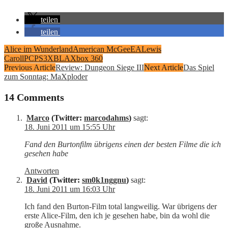
teilen
teilen
Alice im Wunderland
American McGee
EA
Lewis
Caroll
PC
PS3
XBLA
Xbox 360
Previous Article
Review: Dungeon Siege III
Next Article
Das Spiel
zum Sonntag: MaXploder
14 Comments
Marco
(Twitter:
marcodahms
)
sagt:
18. Juni 2011 um 15:55 Uhr
Fand den Burtonfilm übrigens einen der besten Filme die ich
gesehen habe
Antworten
David
(Twitter:
sm0k1nggnu
)
sagt:
18. Juni 2011 um 16:03 Uhr
Ich fand den Burton-Film total langweilig. War übrigens der
erste Alice-Film, den ich je gesehen habe, bin da wohl die
große Ausnahme.