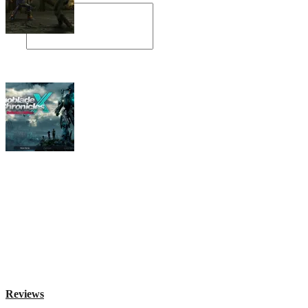
Angespielt: Legacy of Kain: Soul Reaver
Xenoblade Chronicles X: Testtagebuch I –
Der erste Eindruck
Social Connect
Reviews