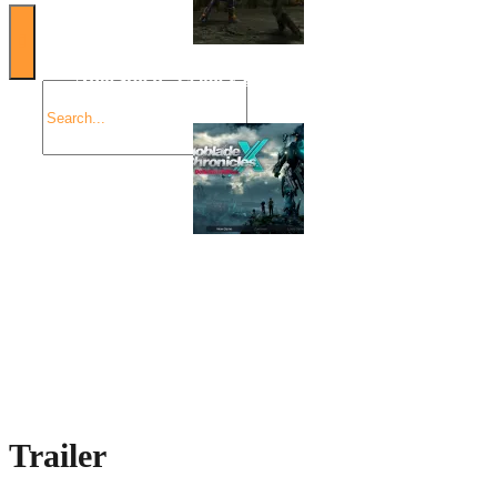
Angespielt: Legacy of Kain: Soul Reaver
Xenoblade Chronicles X: Testtagebuch I – Der erste
Eindruck
Social Connect
Trailer