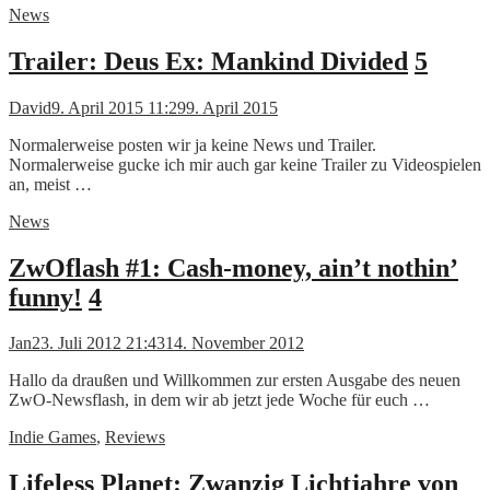
News
Trailer: Deus Ex: Mankind Divided
5
David
9. April 2015 11:29
9. April 2015
Normalerweise posten wir ja keine News und Trailer.
Normalerweise gucke ich mir auch gar keine Trailer zu Videospielen
an, meist …
News
ZwOflash #1: Cash-money, ain’t nothin’
funny!
4
Jan
23. Juli 2012 21:43
14. November 2012
Hallo da draußen und Willkommen zur ersten Ausgabe des neuen
ZwO-Newsflash, in dem wir ab jetzt jede Woche für euch …
Indie Games
,
Reviews
Lifeless Planet: Zwanzig Lichtjahre von