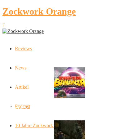
Zockwork Orange
Reviews
Latest Stories
News
Artikel
Podcast
Donkey Kong Bananza: “Ich mache alles kaputt!”
10 Jahre Zockwork Orange