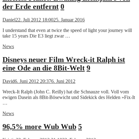
der Erde entfernt
0
Daniel
22. Juli 2012 18:00
25. Januar 2016
I understand that even at twice the speed of light your journey will
take 15 years Die E3 liegt zwar …
News
Disneys neuer Film Wreck-it Ralph ist
eine Ode an die 8Bit-Welt
9
David
6. Juni 2012 20:37
6. Juni 2012
Wreck-It Ralph (John C. Reilly) hat die Schnauze voll. Voll vom
ewigen Dasein als 8Bit-Bösewicht und Sidekick des Helden »Fix-It
…
News
96,5% more Wub Wub
5