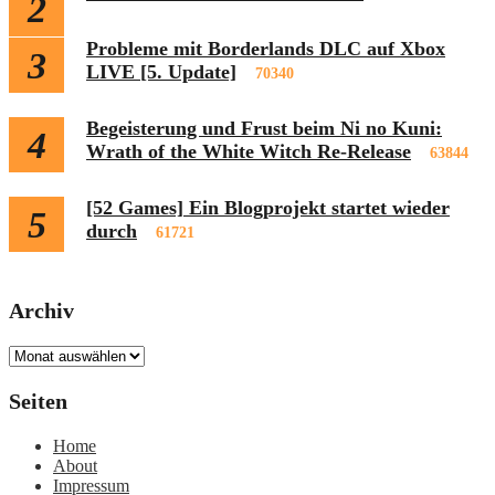
2
Probleme mit Borderlands DLC auf Xbox
3
LIVE [5. Update]
70340
Begeisterung und Frust beim Ni no Kuni:
4
Wrath of the White Witch Re-Release
63844
[52 Games] Ein Blogprojekt startet wieder
5
durch
61721
Archiv
Archiv
Seiten
Home
About
Impressum