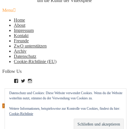
um die Kultur der Videospiele
Menu
Home
About
Impressum
Kontakt
Freunde
ZwO unterstützen
Archiv
Datenschutz
Cookie-Richtlinie (EU)
Follow Us
Profil
Profil
Profil
von
von
von
zockworkorange
zockworkorange
zockworkorange
RSS – Beiträge
Datenschutz und Cookies: Diese Website verwendet Cookies. Wenn du die Website
auf
auf
auf
RSS – Kommentare
weiterhin nutzt, stimmst du der Verwendung von Cookies zu.
Facebook
Twitter
Instagram
anzeigen
anzeigen
anzeigen
Weitere Informationen, beispielsweise zur Kontrolle von Cookies, findest du hier:
Cookie-Richtlinie