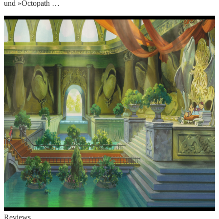
und »Octopath …
Reviews