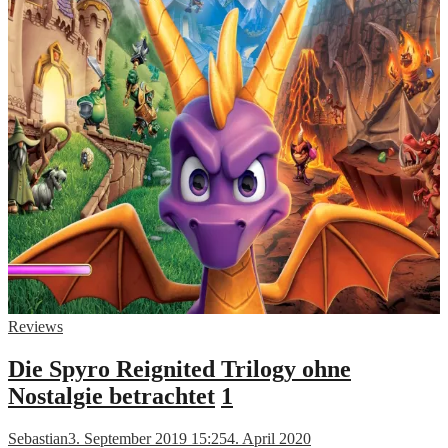
Reviews
Die Spyro Reignited Trilogy ohne
Nostalgie betrachtet
1
Sebastian
3. September 2019 15:25
4. April 2020