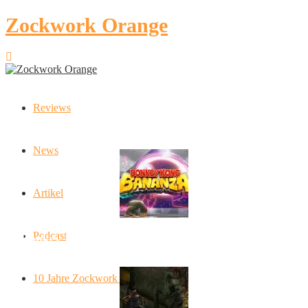
Zockwork Orange
Reviews
Latest Stories
News
Artikel
Podcast
Donkey Kong Bananza: “Ich mache alles kaputt!”
10 Jahre Zockwork Orange