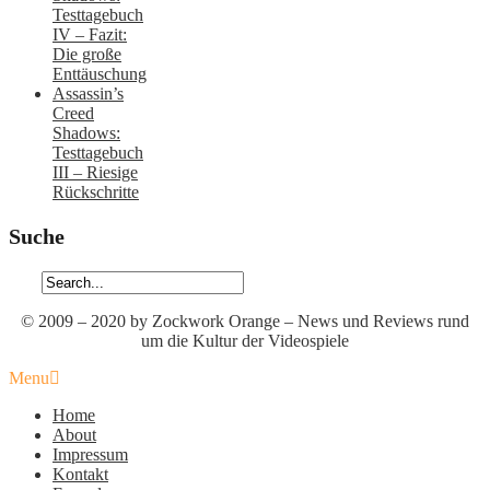
Testtagebuch
IV – Fazit:
Die große
Enttäuschung
Assassin’s
Creed
Shadows:
Testtagebuch
III – Riesige
Rückschritte
Suche
© 2009 – 2020 by Zockwork Orange – News und Reviews rund
um die Kultur der Videospiele
Menu
Home
About
Impressum
Kontakt