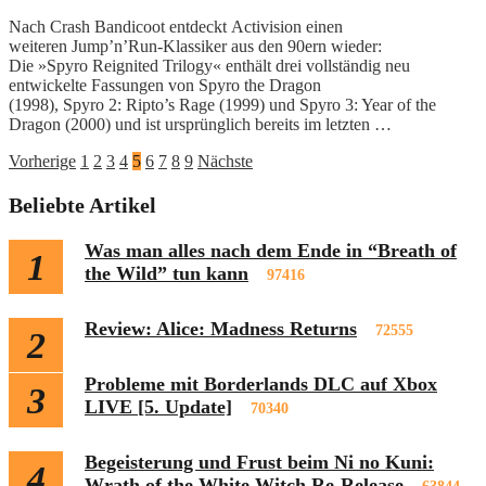
Nach Crash Bandicoot entdeckt Activision einen
weiteren Jump’n’Run-Klassiker aus den 90ern wieder:
Die »Spyro Reignited Trilogy« enthält drei vollständig neu
entwickelte Fassungen von Spyro the Dragon
(1998), Spyro 2: Ripto’s Rage (1999) und Spyro 3: Year of the
Dragon (2000) und ist ursprünglich bereits im letzten …
Seitennummerierung
Vorherige
1
2
3
4
5
6
7
8
9
Nächste
der
Beliebte Artikel
Beiträge
Was man alles nach dem Ende in “Breath of
1
the Wild” tun kann
97416
Review: Alice: Madness Returns
72555
2
Probleme mit Borderlands DLC auf Xbox
3
LIVE [5. Update]
70340
Begeisterung und Frust beim Ni no Kuni:
4
Wrath of the White Witch Re-Release