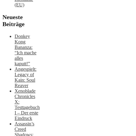
(EU)
Neueste
Beiträge
Donkey
Kong
Bananza:
“Ich mache
alles
kaputt!”
Angespielt:
Legacy of
Kain: Soul
Reaver
Xenoblade
Chronicles
X:
Testtagebuch
I – Der erste
Eindruck
Assassin’s
Creed
Shadows: