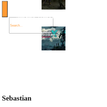
Angespielt: Legacy of Kain: Soul Reaver
Xenoblade Chronicles X: Testtagebuch I – Der erste
Eindruck
Social Connect
Sebastian