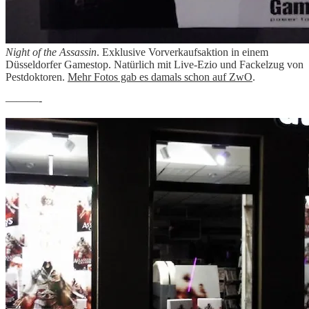
Night of the Assassin
. Exklusive Vorverkaufsaktion in einem
Düsseldorfer Gamestop. Natürlich mit Live-Ezio und Fackelzug von
Pestdoktoren.
Mehr Fotos gab es damals schon auf ZwO
.
———-