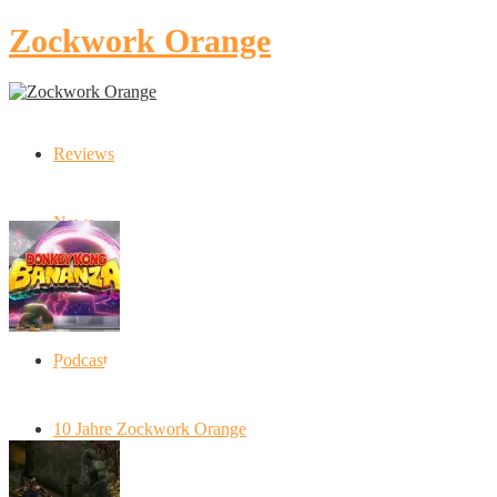
Zockwork Orange
Reviews
Latest Stories
News
Artikel
Podcast
Donkey Kong Bananza: “Ich mache alles
kaputt!”
10 Jahre Zockwork Orange