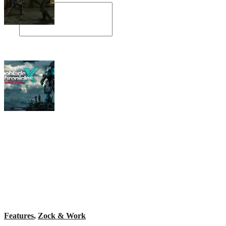
Angespielt: Legacy of Kain: Soul Reaver
Xenoblade Chronicles X: Testtagebuch I –
Der erste Eindruck
Social Connect
Features
,
Zock & Work