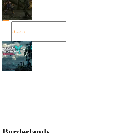
Angespielt: Legacy of Kain: Soul Reaver
Xenoblade Chronicles X: Testtagebuch I –
Der erste Eindruck
Social Connect
Borderlands