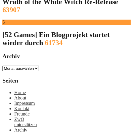
Wrath of the White Witch Re-Release
63907
5
[52 Games] Ein Blogprojekt startet
wieder durch
61734
Archiv
Archiv
Seiten
Home
About
Impressum
Kontakt
Freunde
ZwO
unterstützen
Archiv