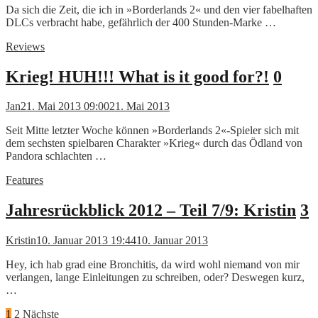
Da sich die Zeit, die ich in »Borderlands 2« und den vier fabelhaften
DLCs verbracht habe, gefährlich der 400 Stunden-Marke …
Reviews
Krieg! HUH!!! What is it good for?!
0
Jan
21. Mai 2013 09:00
21. Mai 2013
Seit Mitte letzter Woche können »Borderlands 2«-Spieler sich mit
dem sechsten spielbaren Charakter »Krieg« durch das Ödland von
Pandora schlachten …
Features
Jahresrückblick 2012 – Teil 7/9: Kristin
3
Kristin
10. Januar 2013 19:44
10. Januar 2013
Hey, ich hab grad eine Bronchitis, da wird wohl niemand von mir
verlangen, lange Einleitungen zu schreiben, oder? Deswegen kurz,
…
Seitennummerierung
1
2
Nächste