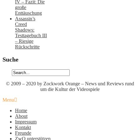
IV – Fazit: Die
große
Enttäuschung
Assassin’s
Creed
Shadows:
Testtagebuch III
– Riesige
Rückschritte
Suche
© 2009 – 2020 by Zockwork Orange – News und Reviews rund
um die Kultur der Videospiele
Menu
Home
About
Impressum
Kontakt
Freunde
ZwO unterstützen