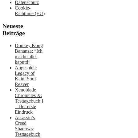
Datenschutz
Cookie-
Richtlinie (EU)
Neueste
Beiträge
Donkey Kong
Bananza: “Ich
mache alles
kaputt!”
Angespielt:
Legacy of
Kain: Soul
Reaver
Xenoblade
Chronicles X:
Testtagebuch I
– Der erste
Eindruck
Assassin’s
Creed
Shadows:
Testtagebuch