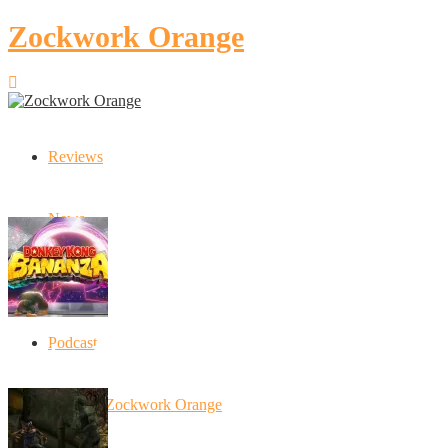
Zockwork Orange
Reviews
Latest Stories
News
Artikel
Podcast
Donkey Kong Bananza: “Ich mache alles k
10 Jahre Zockwork Orange