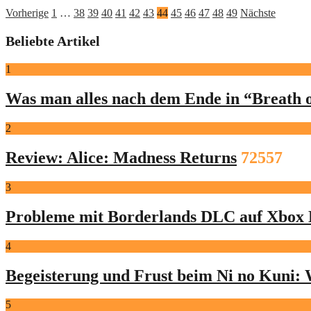
Seitennummerierung
Vorherige
1
…
38
39
40
41
42
43
44
45
46
47
48
49
Nächste
der
Beliebte Artikel
Beiträge
1
Was man alles nach dem Ende in “Breath o
2
Review: Alice: Madness Returns
72557
3
Probleme mit Borderlands DLC auf Xbox 
4
Begeisterung und Frust beim Ni no Kuni: 
5