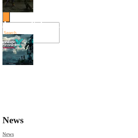
Angespielt: Legacy of Kain: Soul Reaver
Xenoblade Chronicles X: Testtagebuch I –
Social Connect
News
News