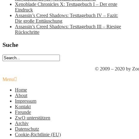
Xenoblade Chronicles X: Testtagebuch I – Der erste
Eindruck
Assassin’s Creed Shadows: Testtagebuch IV – Fazit:
Die große Enttäuschung
Assassin’s Creed Shadows: Testtagebuch III – Riesige
Rückschritte
Suche
© 2009 – 2020 by Zoc
Menu
Home
About
Impressum
Kontakt
Freunde
ZwO unterstützen
Archiv
Datenschutz
Cookie-Richtlinie (EU)