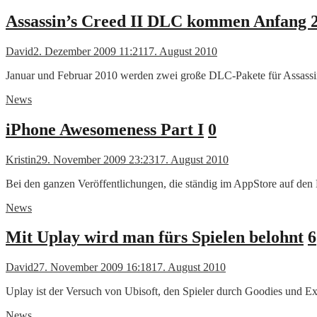
Assassin’s Creed II DLC kommen Anfang 
David
2. Dezember 2009 11:21
17. August 2010
Januar und Februar 2010 werden zwei große DLC-Pakete für Assassin
News
iPhone Awesomeness Part I
0
Kristin
29. November 2009 23:23
17. August 2010
Bei den ganzen Veröffentlichungen, die ständig im AppStore auf de
News
Mit Uplay wird man fürs Spielen belohnt
6
David
27. November 2009 16:18
17. August 2010
Uplay ist der Versuch von Ubisoft, den Spieler durch Goodies und E
News