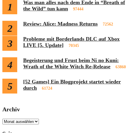
Was man alles nach dem Ende in “Breath of
1
the Wild” tun kann
97444
Review: Alice: Madness Returns
72562
2
Probleme mit Borderlands DLC auf Xbox
3
LIVE [5. Update]
70345
Begeisterung und Frust beim Ni no Kuni:
4
Wrath of the White Witch Re-Release
63860
[52 Games] Ein Blogprojekt startet wieder
5
durch
61724
Archiv
Archiv