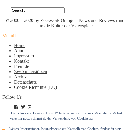
© 2009 – 2020 by Zockwork Orange – News und Reviews rund
um die Kultur der Videospiele
Menu
Home
About
Impressum
Kontakt
Freunde
ZwO unterstützen
Archiv
Datenschutz
Cookie-Richtlinie (EU)
Follow Us
Profil
Profil
Profil
von
von
von
Datenschutz und Cookies: Diese Website verwendet Cookies. Wenn du die Website
zockworkorange
zockworkorange
zockworkorange
RSS – Beiträge
weiterhin nutzt, stimmst du der Verwendung von Cookies zu.
auf
auf
auf
RSS – Kommentare
Facebook
Twitter
Instagram
Weitere Informationen, beispielsweise zur Kontrolle von Cookies, findest du hier:
anzeigen
anzeigen
anzeigen