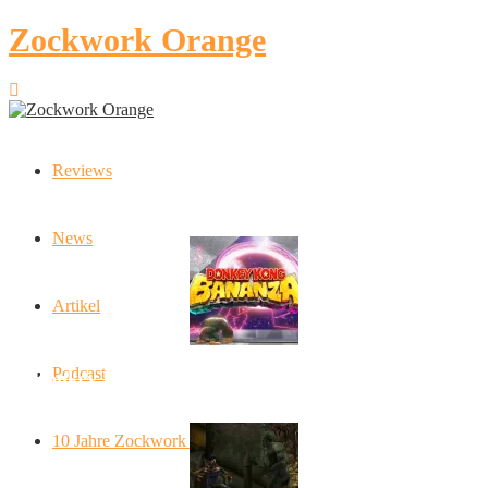
Zockwork Orange
Reviews
Latest Stories
News
Artikel
Podcast
Donkey Kong Bananza: “Ich mache alles kaputt!”
10 Jahre Zockwork Orange