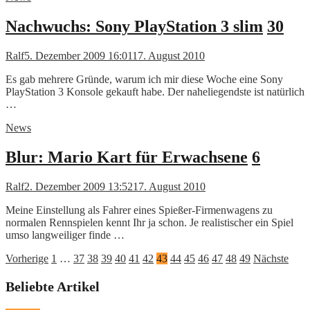
Nachwuchs: Sony PlayStation 3 slim
30
Ralf
5. Dezember 2009 16:01
17. August 2010
Es gab mehrere Gründe, warum ich mir diese Woche eine Sony
PlayStation 3 Konsole gekauft habe. Der naheliegendste ist natürlich
…
News
Blur: Mario Kart für Erwachsene
6
Ralf
2. Dezember 2009 13:52
17. August 2010
Meine Einstellung als Fahrer eines Spießer-Firmenwagens zu
normalen Rennspielen kennt Ihr ja schon. Je realistischer ein Spiel
umso langweiliger finde …
Seitennummerierung
Vorherige
1
…
37
38
39
40
41
42
43
44
45
46
47
48
49
Nächste
der
Beliebte Artikel
Beiträge