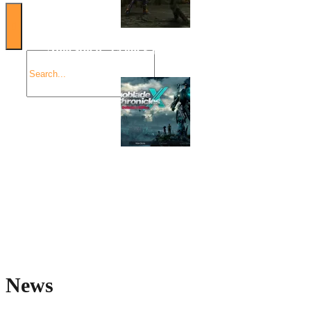
Angespielt: Legacy of Kain: Soul Reaver
Xenoblade Chronicles X: Testtagebuch I – Der erste
Eindruck
Social Connect
News