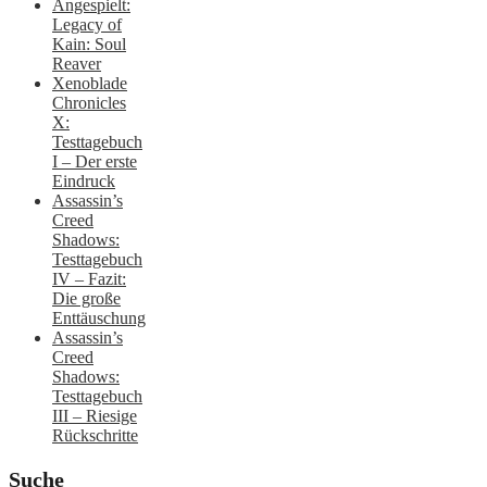
Angespielt:
Legacy of
Kain: Soul
Reaver
Xenoblade
Chronicles
X:
Testtagebuch
I – Der erste
Eindruck
Assassin’s
Creed
Shadows:
Testtagebuch
IV – Fazit:
Die große
Enttäuschung
Assassin’s
Creed
Shadows:
Testtagebuch
III – Riesige
Rückschritte
Suche