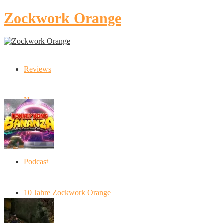
Zockwork Orange
Reviews
Latest Stories
News
Artikel
Podcast
Donkey Kong Bananza: “Ich mache alles
kaputt!”
10 Jahre Zockwork Orange