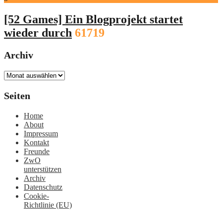
[52 Games] Ein Blogprojekt startet
wieder durch
61719
Archiv
Archiv
Seiten
Home
About
Impressum
Kontakt
Freunde
ZwO
unterstützen
Archiv
Datenschutz
Cookie-
Richtlinie (EU)