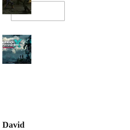
Angespielt: Legacy of Kain: Soul Reaver
Xenoblade Chronicles X: Testtagebuch I –
Der erste Eindruck
Social Connect
David