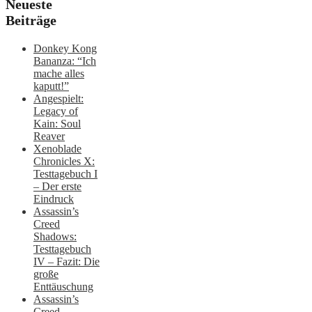
Neueste
Beiträge
Donkey Kong
Bananza: “Ich
mache alles
kaputt!”
Angespielt:
Legacy of
Kain: Soul
Reaver
Xenoblade
Chronicles X:
Testtagebuch I
– Der erste
Eindruck
Assassin’s
Creed
Shadows:
Testtagebuch
IV – Fazit: Die
große
Enttäuschung
Assassin’s
Creed