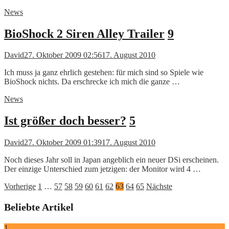
News
BioShock 2 Siren Alley Trailer
9
David
27. Oktober 2009 02:56
17. August 2010
Ich muss ja ganz ehrlich gestehen: für mich sind so Spiele wie
BioShock nichts. Da erschrecke ich mich die ganze …
News
Ist größer doch besser?
5
David
27. Oktober 2009 01:39
17. August 2010
Noch dieses Jahr soll in Japan angeblich ein neuer DSi erscheinen.
Der einzige Unterschied zum jetzigen: der Monitor wird 4 …
Seitennummerierung
Vorherige
1
…
57
58
59
60
61
62
63
64
65
Nächste
der
Beliebte Artikel
Beiträge
1