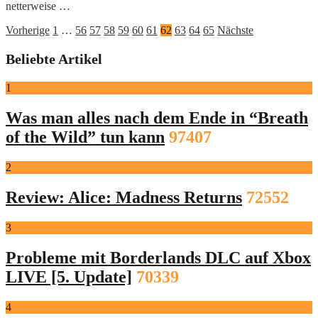
netterweise …
Seitennummerierung
Vorherige
1
…
56
57
58
59
60
61
62
63
64
65
Nächste
der
Beliebte Artikel
Beiträge
1
Was man alles nach dem Ende in “Breath
of the Wild” tun kann
97407
2
Review: Alice: Madness Returns
72552
3
Probleme mit Borderlands DLC auf Xbox
LIVE [5. Update]
70339
4