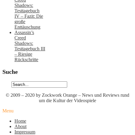
Shadows:
Testtagebuch
IV – Fazit: Die
große
Enttäuschung
Assassin’s
Creed
Shadows:
Testtagebuch III
– Riesige
Rückschritte
Suche
© 2009 – 2020 by Zockwork Orange – News und Reviews rund
um die Kultur der Videospiele
Menu
Home
About
Impressum