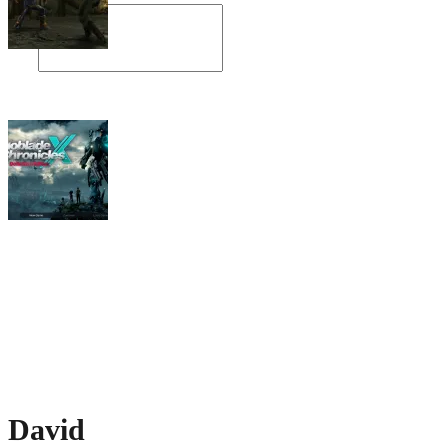
Angespielt: Legacy of Kain: Soul Reaver
Xenoblade Chronicles X: Testtagebuch I –
Der erste Eindruck
Social Connect
David