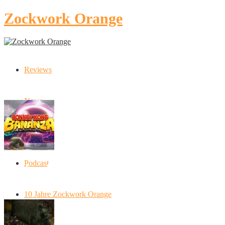
Zockwork Orange
Reviews
Latest Stories
News
Artikel
Podcast
Donkey Kong Bananza: “Ich mache alles
kaputt!”
10 Jahre Zockwork Orange