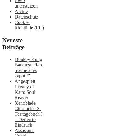
ZwO
unterstützen
Archiv
Datenschutz
Cookie-
Richtlinie (EU)
Neueste
Beiträge
Donkey Kong
Bananza: “Ich
mache alles
kaputt!”
Angespielt:
Legacy of
Kain: Soul
Reaver
Xenoblade
Chronicles X:
Testtagebuch I
– Der erste
Eindruck
Assassin’s
Creed