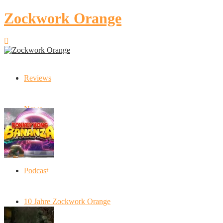
Zockwork Orange
Reviews
Latest Stories
News
Artikel
Podcast
Donkey Kong Bananza: “Ich mache alles
kaputt!”
10 Jahre Zockwork Orange