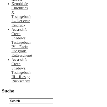
Xenoblade
Chronicles
X:
Testtagebuch
I – Der erste
Eindruck
Assassin’s
Creed
Shadows:
Testtagebuch
IV – Fazit:
Die große
Enttäuschung
Assassin’s
Creed
Shadows:
Testtagebuch
III – Riesige
Rückschritte
Suche