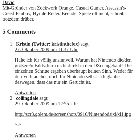
David
Mit-Gründer von Zockwork Orange, Casual Gamer, Assassin's-
Creed-Fanboy, Hyrule-Retter. Beendet Spiele oft nicht, schreibt
trotzdem drüber.
5 Comments
Kristin
(Twitter:
kristinthefox
)
sagt:
27. Oktober 2009 um 11:37 Uhr
Halte ich für völlig unsinnvoll. Warum hat Nintendo die/den
größere/n Bildschirm nicht direkt in den DSi eingebaut? Die
einzelnen Schritte ergeben überhaupt keinen Sinn. Weder für
den Verbraucher, noch für Nintendo selbst. Ich glaube
deswegen, dass das nur ein Gerücht ist.
Antworten
collingdale
sagt:
29. Oktober 2009 um 12:55 Uhr
http://scr3.golem.de/screenshots/0910/Nintendodsixl/xl1.jpg
^-^
Antworten