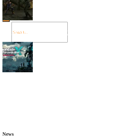
Angespielt: Legacy of Kain: Soul Reaver
Xenoblade Chronicles X: Testtagebuch I –
Der erste Eindruck
Social Connect
News