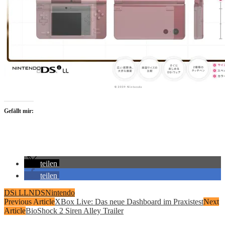
Gefällt mir:
teilen
teilen
DSi LL
NDS
Nintendo
Previous Article
XBox Live: Das neue Dashboard im Praxistest
Next
Article
BioShock 2 Siren Alley Trailer