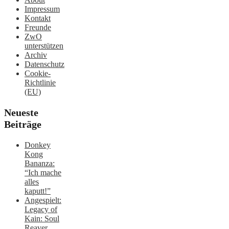
Impressum
Kontakt
Freunde
ZwO
unterstützen
Archiv
Datenschutz
Cookie-
Richtlinie
(EU)
Neueste
Beiträge
Donkey
Kong
Bananza:
“Ich mache
alles
kaputt!”
Angespielt:
Legacy of
Kain: Soul
Reaver