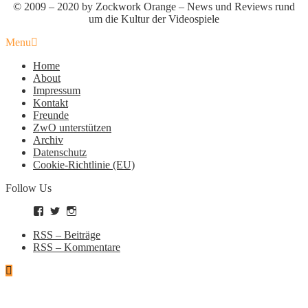
© 2009 – 2020 by Zockwork Orange – News und Reviews rund
um die Kultur der Videospiele
Menu
Home
About
Impressum
Kontakt
Freunde
ZwO unterstützen
Archiv
Datenschutz
Cookie-Richtlinie (EU)
Follow Us
Profil
Profil
Profil
von
von
von
zockworkorange
zockworkorange
zockworkorange
RSS – Beiträge
auf
auf
auf
RSS – Kommentare
Facebook
Twitter
Instagram
anzeigen
anzeigen
anzeigen