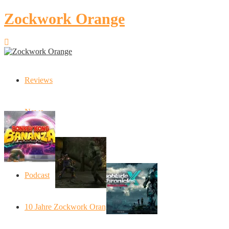
Zockwork Orange
Reviews
Latest Stories
News
Donkey Kong Bananza: “Ich mache alles
Angespielt: Legacy of Kain: S
Artikel
Xenoblade Chronic
Podcast
Social Connect
10 Jahre Zockwork Orange