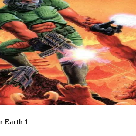
n Earth
1