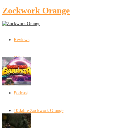
Zockwork Orange
Reviews
Latest Stories
News
Artikel
Podcast
Donkey Kong Bananza: “Ich mache alles
kaputt!”
10 Jahre Zockwork Orange