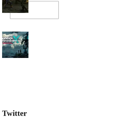
Angespielt: Legacy of Kain: Soul Reaver
Xenoblade Chronicles X: Testtagebuch I –
Der erste Eindruck
Social Connect
Twitter