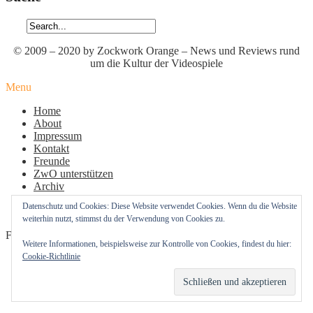
© 2009 – 2020 by Zockwork Orange – News und Reviews rund
um die Kultur der Videospiele
Menu
Home
About
Impressum
Kontakt
Freunde
ZwO unterstützen
Archiv
Datenschutz
Datenschutz und Cookies: Diese Website verwendet Cookies. Wenn du die Website
Cookie-Richtlinie (EU)
weiterhin nutzt, stimmst du der Verwendung von Cookies zu.
Follow Us
Weitere Informationen, beispielsweise zur Kontrolle von Cookies, findest du hier:
Cookie-Richtlinie
Profil
Profil
Profil
von
von
von
zockworkorange
zockworkorange
zockworkorange
RSS – Beiträge
auf
auf
auf
RSS – Kommentare
Facebook
Twitter
Instagram