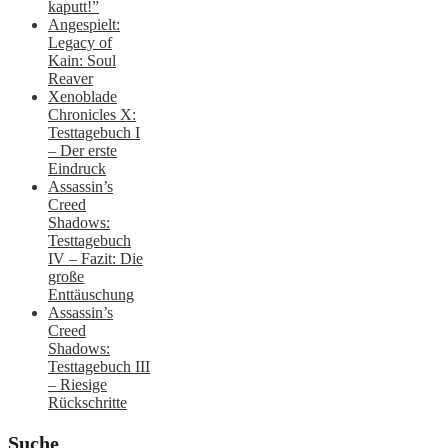
kaputt!”
Angespielt:
Legacy of
Kain: Soul
Reaver
Xenoblade
Chronicles X:
Testtagebuch I
– Der erste
Eindruck
Assassin’s
Creed
Shadows:
Testtagebuch
IV – Fazit: Die
große
Enttäuschung
Assassin’s
Creed
Shadows:
Testtagebuch III
– Riesige
Rückschritte
Suche