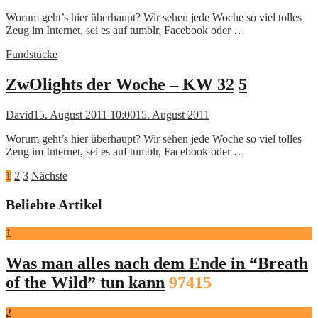
Worum geht’s hier überhaupt? Wir sehen jede Woche so viel tolles
Zeug im Internet, sei es auf tumblr, Facebook oder …
Fundstücke
ZwOlights der Woche – KW 32
5
David
15. August 2011 10:00
15. August 2011
Worum geht’s hier überhaupt? Wir sehen jede Woche so viel tolles
Zeug im Internet, sei es auf tumblr, Facebook oder …
Seitennummerierung
1
2
3
Nächste
der
Beliebte Artikel
Beiträge
1
Was man alles nach dem Ende in “Breath
of the Wild” tun kann
97415
2