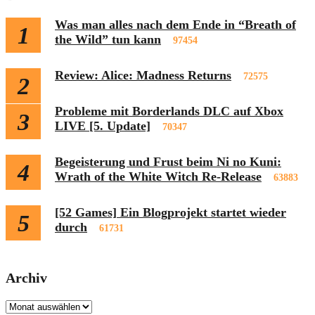
Was man alles nach dem Ende in “Breath of
1
the Wild” tun kann
97454
Review: Alice: Madness Returns
72575
2
Probleme mit Borderlands DLC auf Xbox
3
LIVE [5. Update]
70347
Begeisterung und Frust beim Ni no Kuni:
4
Wrath of the White Witch Re-Release
63883
[52 Games] Ein Blogprojekt startet wieder
5
durch
61731
Archiv
Archiv