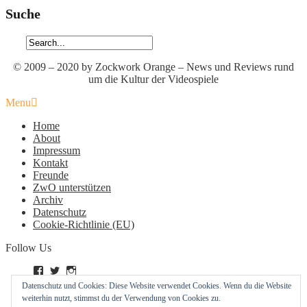
Suche
© 2009 – 2020 by Zockwork Orange – News und Reviews rund
um die Kultur der Videospiele
Menu
Home
About
Impressum
Kontakt
Freunde
ZwO unterstützen
Archiv
Datenschutz
Cookie-Richtlinie (EU)
Follow Us
Profil
Profil
Profil
von
von
von
Datenschutz und Cookies: Diese Website verwendet Cookies. Wenn du die Website
zockworkorange
zockworkorange
zockworkorange
RSS – Beiträge
weiterhin nutzt, stimmst du der Verwendung von Cookies zu.
auf
auf
auf
RSS – Kommentare