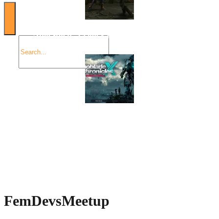
Angespielt: Legacy of Kain: Soul Reaver
Xenoblade Chronicles X: Testtagebuch I – Der erste
Eindruck
Social Connect
FemDevsMeetup