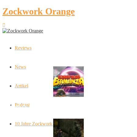
Zockwork Orange
Reviews
Latest Stories
News
Artikel
Podcast
Donkey Kong Bananza: “Ich mache alles kaputt!”
10 Jahre Zockwork Orange