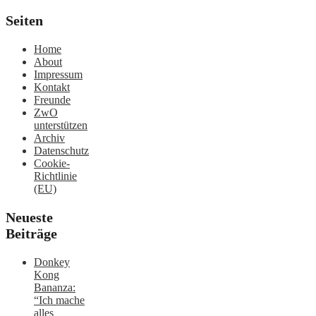
Seiten
Home
About
Impressum
Kontakt
Freunde
ZwO
unterstützen
Archiv
Datenschutz
Cookie-
Richtlinie
(EU)
Neueste
Beiträge
Donkey
Kong
Bananza:
“Ich mache
alles