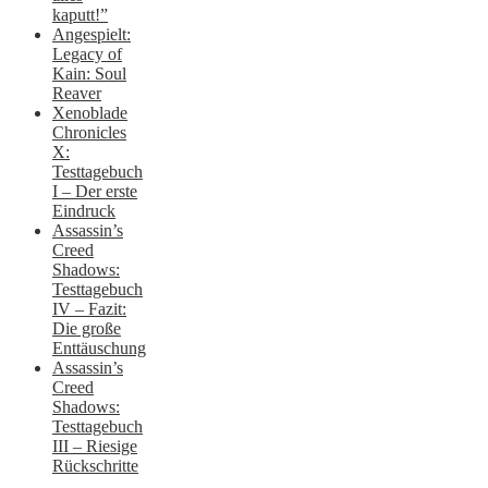
kaputt!”
Angespielt:
Legacy of
Kain: Soul
Reaver
Xenoblade
Chronicles
X:
Testtagebuch
I – Der erste
Eindruck
Assassin’s
Creed
Shadows:
Testtagebuch
IV – Fazit:
Die große
Enttäuschung
Assassin’s
Creed
Shadows:
Testtagebuch
III – Riesige
Rückschritte