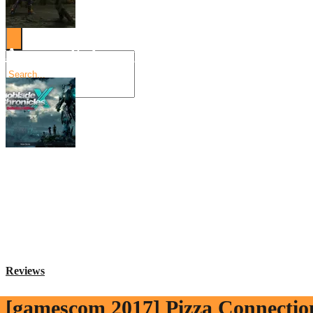
Angespielt: Legacy of Kain: Soul Reaver
Xenoblade Chronicles X: Testtagebuch I –
Social Connect
Reviews
[gamescom 2017] Pizza Connectio