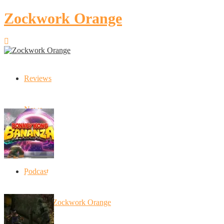
Zockwork Orange
Reviews
Latest Stories
News
Artikel
Podcast
Donkey Kong Bananza: “Ich mache alles k
10 Jahre Zockwork Orange