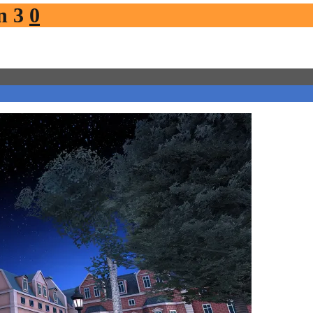
n 3
0