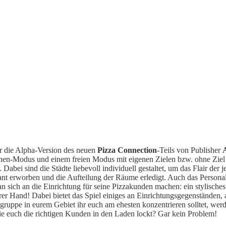
r die Alpha-Version des neuen
Pizza Connection
-Teils von Publisher
n-Modus und einem freien Modus mit eigenen Zielen bzw. ohne Ziel 
bei sind die Städte liebevoll individuell gestaltet, um das Flair der
aurant erworben und die Aufteilung der Räume erledigt. Auch das Persona
n sich an die Einrichtung für seine Pizzakunden machen: ein stylisches 
urer Hand! Dabei bietet das Spiel einiges an Einrichtungsgegenständen,
ruppe in eurem Gebiet ihr euch am ehesten konzentrieren solltet, werd
e euch die richtigen Kunden in den Laden lockt? Gar kein Problem!