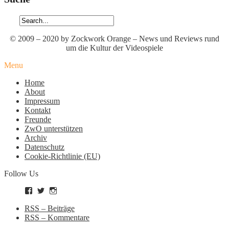
© 2009 – 2020 by Zockwork Orange – News und Reviews rund
um die Kultur der Videospiele
Menu
Home
About
Impressum
Kontakt
Freunde
ZwO unterstützen
Archiv
Datenschutz
Cookie-Richtlinie (EU)
Follow Us
Profil
Profil
Profil
von
von
von
zockworkorange
zockworkorange
zockworkorange
RSS – Beiträge
auf
auf
auf
RSS – Kommentare
Facebook
Twitter
Instagram