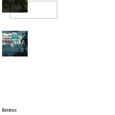
Angespielt: Legacy of Kain: Soul Reaver
Xenoblade Chronicles X: Testtagebuch I –
Der erste Eindruck
Social Connect
Reviews