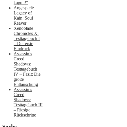
kaputt!”
Angespielt:
Legacy of
Kain: Soul
Reaver
Xenoblade
Chronicles X:
Testtagebuch I
– Der erste
Eindruck
Assassin’s
Creed
Shadows:
Testtagebuch
IV – Fazit: Die
große
Enttäuschung
Assassin’s
Creed
Shadows:
Testtagebuch III
– Riesige
Rückschritte
Suche