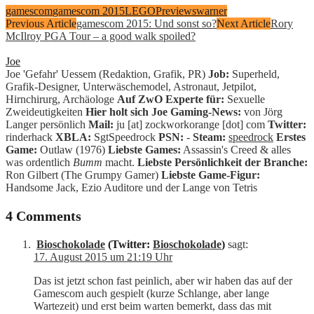
gamescom
gamescom 2015
LEGO
Previews
warner
Previous Article
gamescom 2015: Und sonst so?
Next Article
Rory
McIlroy PGA Tour – a good walk spoiled?
Joe
Joe 'Gefahr' Uessem (Redaktion, Grafik, PR)
Job:
Superheld,
Grafik-Designer, Unterwäschemodel, Astronaut, Jetpilot,
Hirnchirurg, Archäologe
Auf ZwO Experte für:
Sexuelle
Zweideutigkeiten
Hier holt sich Joe Gaming-News:
von Jörg
Langer persönlich
Mail:
ju [at] zockworkorange [dot] com
Twitter:
rinderhack
XBLA:
SgtSpeedrock
PSN:
-
Steam:
speedrock
Erstes
Game:
Outlaw (1976)
Liebste Games:
Assassin's Creed & alles
was ordentlich
Bumm
macht.
Liebste Persönlichkeit der Branche:
Ron Gilbert (The Grumpy Gamer)
Liebste Game-Figur:
Handsome Jack, Ezio Auditore und der Lange von Tetris
4 Comments
Bioschokolade
(Twitter:
Bioschokolade
)
sagt:
17. August 2015 um 21:19 Uhr
Das ist jetzt schon fast peinlich, aber wir haben das auf der
Gamescom auch gespielt (kurze Schlange, aber lange
Wartezeit) und erst beim warten bemerkt, dass das mit