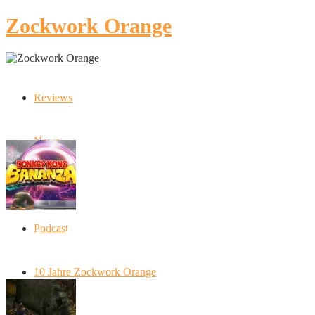
Zockwork Orange
Reviews
Latest Stories
News
Artikel
Podcast
Donkey Kong Bananza: “Ich mache alles
kaputt!”
10 Jahre Zockwork Orange