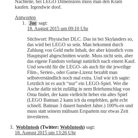
Nachteile, bei LEGO Dimensions muss man den Kram
kaufen. Irgendwie doof.
Antworten
Joe
sagt:
18. August 2015 um 09:10 Uhr
Stichwort: Physischer DLC. Das ist bei Skylanders so,
das wird bei LEGO so sein. Man bekommt durch
Zahlung von Geld mehr Inhalt, der aber künstlich vom
Hauptspiel abgeschnitten wurde. Muss nicht sein, aber
das eigene Fandom verlangt natürlich nach einem Kauf.
Und sowohl für die LEGO- als auch für die jeweilige
Film-, Serien-, oder Game-Lizenz bezahlt man
selbstverständlich noch mal extra. Und wie ich sagte:
Letztlich ist es auch “nur” ein LEGO-Spiel. Wer die
Asche dafür nicht zufällig in nem Briefumschlag von
Oma findet, der kann vielleicht lieber ein altes Spiel
(LEGO Batman 2 kann ich da empfehlen, geht echt
schnell. Batman 3 dauert hundert Jahre.) 100%-en und
muss statt seinem mühsam Erspartem nur etwas Zeit
investieren.
WobIntosh
(Twitter:
WobIntosh
)
sagt:
18. August 2015 um 13:26 Uhr