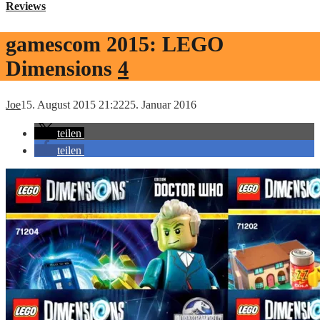
Reviews
gamescom 2015: LEGO
Dimensions
4
Joe
15. August 2015 21:22
25. Januar 2016
teilen
teilen