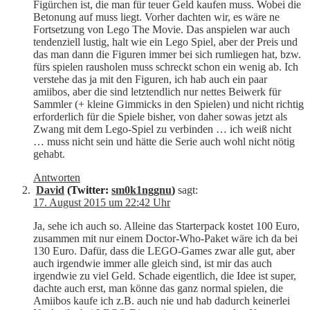
Figürchen ist, die man für teuer Geld kaufen muss. Wobei die
Betonung auf muss liegt. Vorher dachten wir, es wäre ne
Fortsetzung von Lego The Movie. Das anspielen war auch
tendenziell lustig, halt wie ein Lego Spiel, aber der Preis und
das man dann die Figuren immer bei sich rumliegen hat, bzw.
fürs spielen rausholen muss schreckt schon ein wenig ab. Ich
verstehe das ja mit den Figuren, ich hab auch ein paar
amiibos, aber die sind letztendlich nur nettes Beiwerk für
Sammler (+ kleine Gimmicks in den Spielen) und nicht richtig
erforderlich für die Spiele bisher, von daher sowas jetzt als
Zwang mit dem Lego-Spiel zu verbinden … ich weiß nicht
… muss nicht sein und hätte die Serie auch wohl nicht nötig
gehabt.
Antworten
David
(Twitter:
sm0k1nggnu
)
sagt:
17. August 2015 um 22:42 Uhr
Ja, sehe ich auch so. Alleine das Starterpack kostet 100 Euro,
zusammen mit nur einem Doctor-Who-Paket wäre ich da bei
130 Euro. Dafür, dass die LEGO-Games zwar alle gut, aber
auch irgendwie immer alle gleich sind, ist mir das auch
irgendwie zu viel Geld. Schade eigentlich, die Idee ist super,
dachte auch erst, man könne das ganz normal spielen, die
Amiibos kaufe ich z.B. auch nie und hab dadurch keinerlei