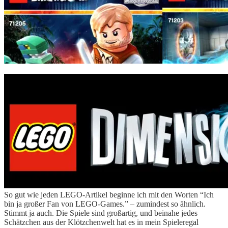
So gut wie jeden LEGO-Artikel beginne ich mit den Worten “Ich
bin ja großer Fan von LEGO-Games.” – zumindest so ähnlich.
Stimmt ja auch. Die Spiele sind großartig, und beinahe jedes
Schätzchen aus der Klötzchenwelt hat es in mein Spieleregal