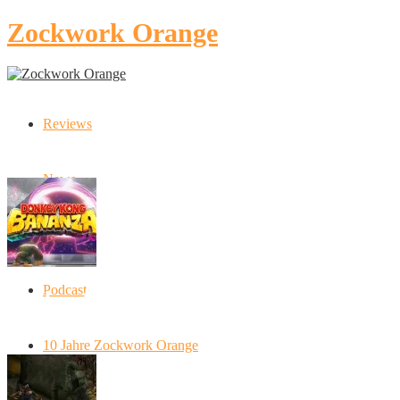
Zockwork Orange
Reviews
Latest Stories
News
Artikel
Podcast
Donkey Kong Bananza: “Ich mache alles
kaputt!”
10 Jahre Zockwork Orange