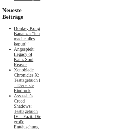
Neueste
Beiträge
Donkey Kong
Bananza: “Ich
mache alles
kaputt!”
Angespielt:
Legacy of
Kain: Soul
Reaver
Xenoblade
Chronicles X:
Testtagebuch I
– Der erste
Eindruck
Assassin’s
Creed
Shadows:
Testtagebuch
IV – Fazit: Die
große
Enttäuschung