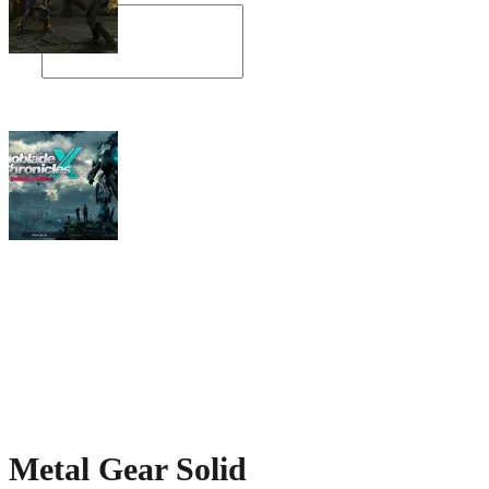
Angespielt: Legacy of Kain: Soul Reaver
Xenoblade Chronicles X: Testtagebuch I –
Der erste Eindruck
Social Connect
Metal Gear Solid