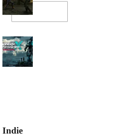
Angespielt: Legacy of Kain: Soul Reaver
Xenoblade Chronicles X: Testtagebuch I –
Der erste Eindruck
Social Connect
Indie