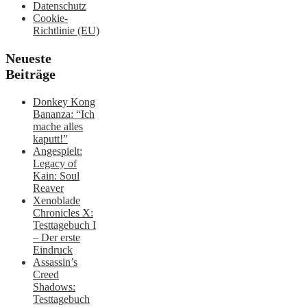
Datenschutz
Cookie-
Richtlinie (EU)
Neueste
Beiträge
Donkey Kong
Bananza: “Ich
mache alles
kaputt!”
Angespielt:
Legacy of
Kain: Soul
Reaver
Xenoblade
Chronicles X:
Testtagebuch I
– Der erste
Eindruck
Assassin’s
Creed
Shadows:
Testtagebuch