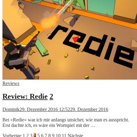
Reviews
Review: Redie
2
Dominik
29. Dezember 2016 12:52
29. Dezember 2016
Bei »Redie« war ich mir anfangs unsicher, wie man es ausspricht.
Erst dachte ich, es wäre ein Wortspiel mit der …
Seitennummerierung
Vorherige
1
2
3
4
5
6
7
8
9
10
11
Nächste