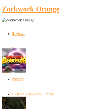
Zockwork Orange
Reviews
Latest Stories
News
Artikel
Podcast
Donkey Kong Bananza: “Ich mache alles
kaputt!”
10 Jahre Zockwork Orange