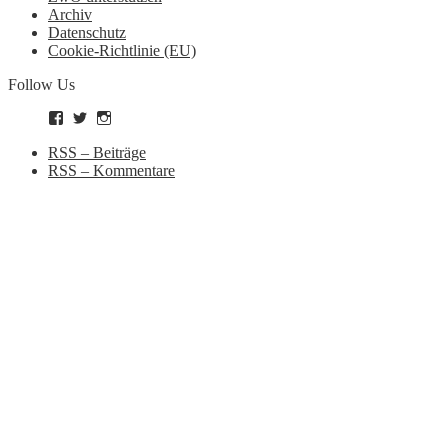
Archiv
Datenschutz
Cookie-Richtlinie (EU)
Follow Us
Profil
Profil
Profil
von
von
von
zockworkorange
zockworkorange
zockworkorange
RSS – Beiträge
auf
auf
auf
RSS – Kommentare
Facebook
Twitter
Instagram
anzeigen
anzeigen
anzeigen