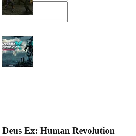
Angespielt: Legacy of Kain: Soul Reaver
Xenoblade Chronicles X: Testtagebuch I –
Der erste Eindruck
Social Connect
Deus Ex: Human Revolution