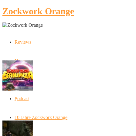
Zockwork Orange
Reviews
Latest Stories
News
Artikel
Podcast
Donkey Kong Bananza: “Ich mache alles
kaputt!”
10 Jahre Zockwork Orange