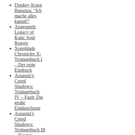
Donkey Kong
Bananza: “Ich
mache alles
kaputt!”
Angespielt:
Legacy of
Kain: Soul
Reaver
Xenoblade
Chronicles X:
Testtagebuch I
– Der erste
Eindruck
Assassin’s
Creed
Shadows:
Testtagebuch
IV – Fazit: Die
große
Enttäuschung
Assassin’s
Creed
Shadows:
Testtagebuch III