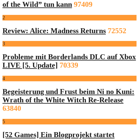
of the Wild” tun kann
97409
2
Review: Alice: Madness Returns
72552
3
Probleme mit Borderlands DLC auf Xbox
LIVE [5. Update]
70339
4
Begeisterung und Frust beim Ni no Kuni:
Wrath of the White Witch Re-Release
63840
5
[52 Games] Ein Blogprojekt startet