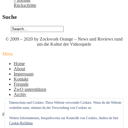
– Riesige
Rückschritte
Suche
© 2009 – 2020 by Zockwork Orange – News und Reviews rund
um die Kultur der Videospiele
Menu
Home
About
Impressum
Kontakt
Freunde
ZwO unterstützen
Archiv
Datenschutz
Datenschutz und Cookies: Diese Website verwendet Cookies. Wenn du die Website
Cookie-Richtlinie (EU)
weiterhin nutzt, stimmst du der Verwendung von Cookies zu.
Follow Us
Weitere Informationen, beispielsweise zur Kontrolle von Cookies, findest du hier:
Cookie-Richtlinie
Profil
Profil
Profil