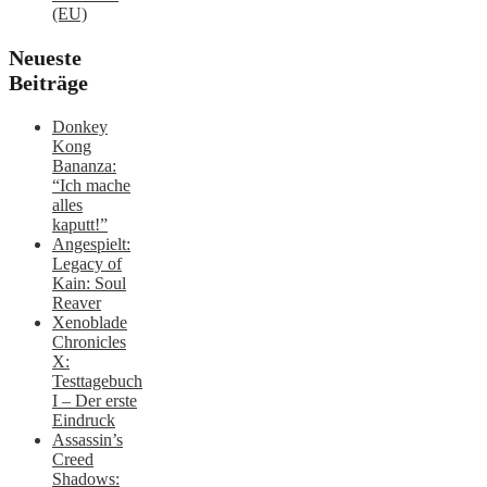
(EU)
Neueste
Beiträge
Donkey
Kong
Bananza:
“Ich mache
alles
kaputt!”
Angespielt:
Legacy of
Kain: Soul
Reaver
Xenoblade
Chronicles
X:
Testtagebuch
I – Der erste
Eindruck
Assassin’s
Creed
Shadows: