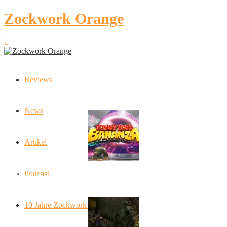
Zockwork Orange
Reviews
Latest Stories
News
Artikel
Podcast
Donkey Kong Bananza: “Ich mache alles kaputt!”
10 Jahre Zockwork Orange