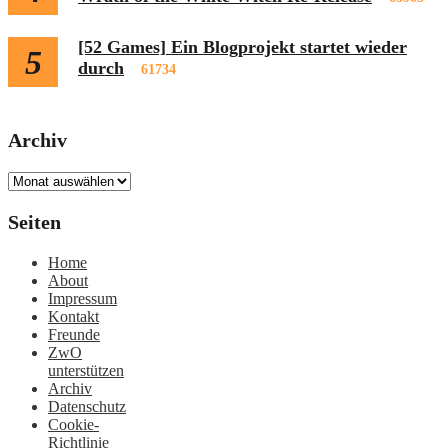
[52 Games] Ein Blogprojekt startet wieder
5
durch
61734
Archiv
Archiv
Seiten
Home
About
Impressum
Kontakt
Freunde
ZwO
unterstützen
Archiv
Datenschutz
Cookie-
Richtlinie