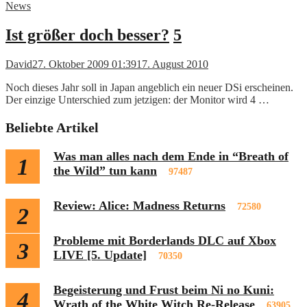
News
Ist größer doch besser?
5
David
27. Oktober 2009 01:39
17. August 2010
Noch dieses Jahr soll in Japan angeblich ein neuer DSi erscheinen.
Der einzige Unterschied zum jetzigen: der Monitor wird 4 …
Beliebte Artikel
Was man alles nach dem Ende in “Breath of
1
the Wild” tun kann
97487
Review: Alice: Madness Returns
72580
2
Probleme mit Borderlands DLC auf Xbox
3
LIVE [5. Update]
70350
Begeisterung und Frust beim Ni no Kuni:
4
Wrath of the White Witch Re-Release
63905