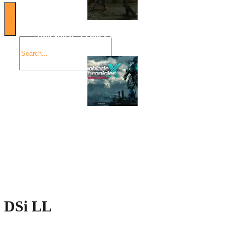
Angespielt: Legacy of Kain: Soul Reaver
Xenoblade Chronicles X: Testtagebuch I – Der erste
Eindruck
Social Connect
DSi LL