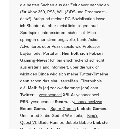
die besten Sachen aus der Zeit davor nachholen
(für Xbox 360, PS3, Wii, (3)DS und Dreamcast -
ächz!). Aufgrund meiner PC-Sozialisation lasse
ich Shooter da aber meist links liegen, auch
Sportspiele interessieren mich nicht. Mich
springen eher stimmungsvolle, bunte Action-
Adventures oder Puzzlespiele wie Professor
Layton oder Portal an.
Hier holt sich Fabian
Gaming-News:
Ich bin erschreckend schlecht
aus erster Hand informiert, über die wirklich
wichtigen Dinge wird sich meine Twitter-Timeline
dann schon das Maul zerreißen. Filterbubble
olé.
Mail:
fh [at] zockworkorange [dot] com
Twitter:
yesnocancel
XBLA:
yesnocancel
PSN:
yesnocancel
Steam:
yesnocancelzwo
Erstes Game:
Super Games
Liebste Games:
Uncharted 2, die God of War-Teile,
King's
Quest VI
, Blade Runner, Bubble Bobble
Liebste