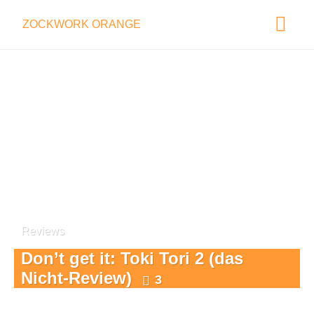
ZOCKWORK ORANGE
Reviews
Don’t get it: Toki Tori 2 (das
Nicht-Review)
3