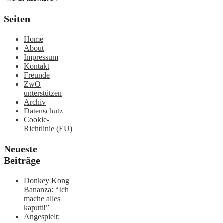
Seiten
Home
About
Impressum
Kontakt
Freunde
ZwO
unterstützen
Archiv
Datenschutz
Cookie-
Richtlinie (EU)
Neueste
Beiträge
Donkey Kong
Bananza: “Ich
mache alles
kaputt!”
Angespielt: