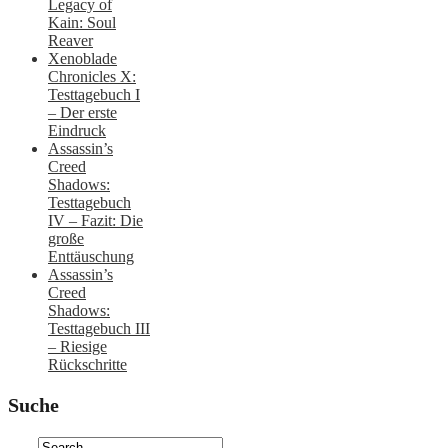
Legacy of
Kain: Soul
Reaver
Xenoblade
Chronicles X:
Testtagebuch I
– Der erste
Eindruck
Assassin’s
Creed
Shadows:
Testtagebuch
IV – Fazit: Die
große
Enttäuschung
Assassin’s
Creed
Shadows:
Testtagebuch III
– Riesige
Rückschritte
Suche