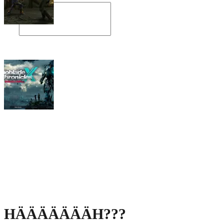
Angespielt: Legacy of Kain: Soul Reaver
Xenoblade Chronicles X: Testtagebuch I –
Der erste Eindruck
Social Connect
HÄÄÄÄÄÄÄH???