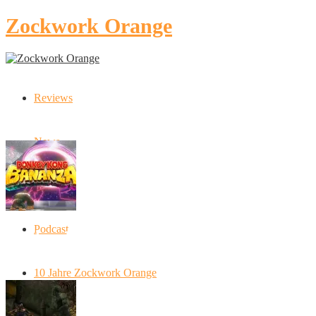
Zockwork Orange
Reviews
Latest Stories
News
Artikel
Podcast
Donkey Kong Bananza: “Ich mache alles
kaputt!”
10 Jahre Zockwork Orange