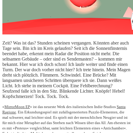
Zeit? Was ist das? Stunden scheinen vergangen. Könnten aber auch
Tage sein. Bin ich im Kreis gelaufen? Seit ich die Sonnenfinsternis
beendet habe, erkennt mein Radar die Position nicht mehr. Die
seltsamen Gebäude – oder sind es Sendemasten? – kommen mir
bekannt. Hier war ich doch schon! Ich laufe weiter und finde einen
Turm. Der war doch vorher nicht hier? Ich trete hinein. Mein Magen
dreht sich plötzlich. Flimmern. Schwindel. Eine Brücke? Mit
langsamen unsicheren Schritten überquere ich sie. Dann weißes
Licht. Ich stehe in meinem Cockpit. Eine Fehlberechnung?
Seufzend falle ich in den Sitz. Blinkende Lichter. Knöpfe! Hebel!
Kopfschmerzen! Tock. Tock. Tock.
»
MirrorMoon EP
« ist das neueste Werk des italienischen Indie-Studios
Santa
Ragione
. Ein Erkundungsspiel mit zufallsgenerierten Puzzle-Elementen, die
mal schwerer, mal leichter sind. Es spielt mit der menschlichen Neugier und ist
für mich eine Metapher auf das Streben nach Wissen über das All. Am ehesten ist
es mit »Proteus« vergleichbar, samt leichten Elementen eines »Antichamber«.