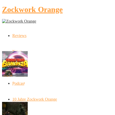
Zockwork Orange
Reviews
Latest Stories
News
Artikel
Podcast
Donkey Kong Bananza: “Ich mache alles
kaputt!”
10 Jahre Zockwork Orange