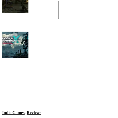
Angespielt: Legacy of Kain: Soul Reaver
Xenoblade Chronicles X: Testtagebuch I –
Der erste Eindruck
Social Connect
Indie Games
,
Reviews