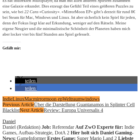
Es hat indirekten Multiplayer, da man mit allen anderen Spielern zusammen
eine Galaxie erkundet. Dies erzeugt das Gefühl Teil eines größeren Puzzles zu
sein, wie bei
22 Cans
»Curiosity«. »MirrorMoon EP« gibt’s derzeit für rund 8€
bei Steam für Mac, Windows und Linux. Ist aber sicherlich kein Spiel für jeden,
denn der Fokus liegt klar auf Erkundung, weniger auf den Rätseln. Meine
eigene Neugier und die minimalistische Schönheit der Planeten haben mich
aber locker vier bis fünf Stunden ans Spiel gefesselt.
Gefällt mir:
teilen
teilen
Indie
Linux
Mac
mirrormoon ep
Weltraum
windows
Previous Article
Über die Darstellung Guantanamos in Splinter Cell
Blacklist
Next Article
Review: Europa Universalis 4
Daniel
Daniel (Redaktion)
Job:
Referendar
Auf ZwO Experte für:
Indie
Games, Aufbau-Strategie, DotA 2
Hier holt sich Daniel Gaming-
News:
GameInformer
Erstes Game:
Super Mario Land 2
Liebste