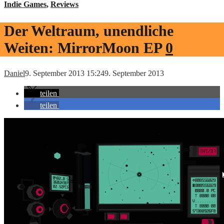
Indie Games
,
Reviews
Der Weltraum, unendliche
Weiten: MirrorMoon EP
0
Daniel
9. September 2013 15:24
9. September 2013
teilen
teilen