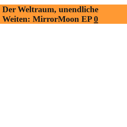
Der Weltraum, unendliche
Weiten: MirrorMoon EP
0