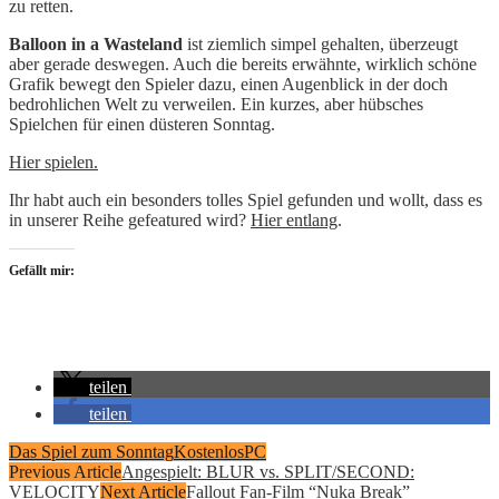
zu retten.
Balloon in a Wasteland
ist ziemlich simpel gehalten, überzeugt
aber gerade deswegen. Auch die bereits erwähnte, wirklich schöne
Grafik bewegt den Spieler dazu, einen Augenblick in der doch
bedrohlichen Welt zu verweilen. Ein kurzes, aber hübsches
Spielchen für einen düsteren Sonntag.
Hier spielen.
Ihr habt auch ein besonders tolles Spiel gefunden und wollt, dass es
in unserer Reihe gefeatured wird?
Hier entlang
.
Gefällt mir:
teilen
teilen
Das Spiel zum Sonntag
Kostenlos
PC
Previous Article
Angespielt: BLUR vs. SPLIT/SECOND:
VELOCITY
Next Article
Fallout Fan-Film “Nuka Break”