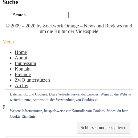
Suche
© 2009 – 2020 by Zockwork Orange – News und Reviews rund
um die Kultur der Videospiele
Menu
Home
About
Impressum
Kontakt
Freunde
ZwO unterstützen
Archiv
Datenschutz
Datenschutz und Cookies: Diese Website verwendet Cookies. Wenn du die Website
Cookie-Richtlinie (EU)
weiterhin nutzt, stimmst du der Verwendung von Cookies zu.
Follow Us
Weitere Informationen, beispielsweise zur Kontrolle von Cookies, findest du hier:
Cookie-Richtlinie
Profil
Profil
Profil
von
von
von
zockworkorange
zockworkorange
zockworkorange
RSS – Beiträge
auf
auf
auf
RSS – Kommentare
Facebook
Twitter
Instagram