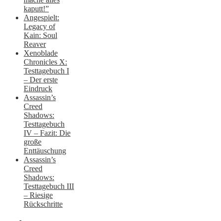
kaputt!”
Angespielt:
Legacy of
Kain: Soul
Reaver
Xenoblade
Chronicles X:
Testtagebuch I
– Der erste
Eindruck
Assassin’s
Creed
Shadows:
Testtagebuch
IV – Fazit: Die
große
Enttäuschung
Assassin’s
Creed
Shadows:
Testtagebuch III
– Riesige
Rückschritte