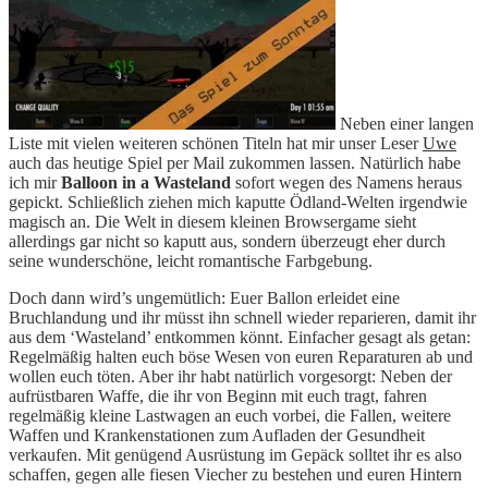
Neben einer langen
Liste mit vielen weiteren schönen Titeln hat mir unser Leser
Uwe
auch das heutige Spiel per Mail zukommen lassen. Natürlich habe
ich mir
Balloon in a Wasteland
sofort wegen des Namens heraus
gepickt. Schließlich ziehen mich kaputte Ödland-Welten irgendwie
magisch an. Die Welt in diesem kleinen Browsergame sieht
allerdings gar nicht so kaputt aus, sondern überzeugt eher durch
seine wunderschöne, leicht romantische Farbgebung.
Doch dann wird’s ungemütlich: Euer Ballon erleidet eine
Bruchlandung und ihr müsst ihn schnell wieder reparieren, damit ihr
aus dem ‘Wasteland’ entkommen könnt. Einfacher gesagt als getan:
Regelmäßig halten euch böse Wesen von euren Reparaturen ab und
wollen euch töten. Aber ihr habt natürlich vorgesorgt: Neben der
aufrüstbaren Waffe, die ihr von Beginn mit euch tragt, fahren
regelmäßig kleine Lastwagen an euch vorbei, die Fallen, weitere
Waffen und Krankenstationen zum Aufladen der Gesundheit
verkaufen. Mit genügend Ausrüstung im Gepäck solltet ihr es also
schaffen, gegen alle fiesen Viecher zu bestehen und euren Hintern