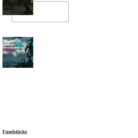
Angespielt: Legacy of Kain: Soul Reaver
Xenoblade Chronicles X: Testtagebuch I –
Der erste Eindruck
Social Connect
Fundstücke