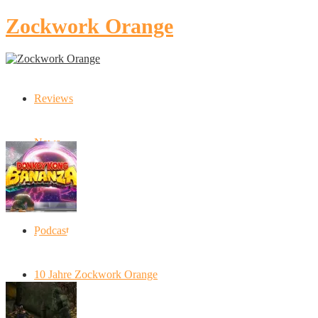
Zockwork Orange
Reviews
Latest Stories
News
Artikel
Podcast
Donkey Kong Bananza: “Ich mache alles
kaputt!”
10 Jahre Zockwork Orange