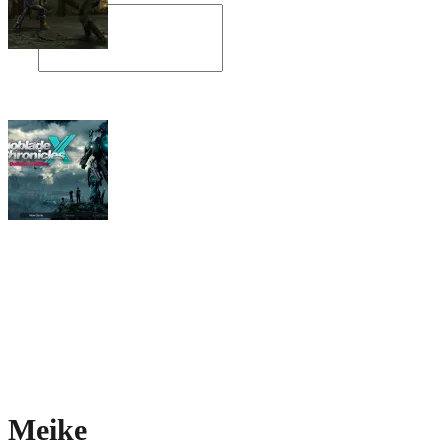
Angespielt: Legacy of Kain: Soul Reaver
Xenoblade Chronicles X: Testtagebuch I –
Der erste Eindruck
Social Connect
Meike