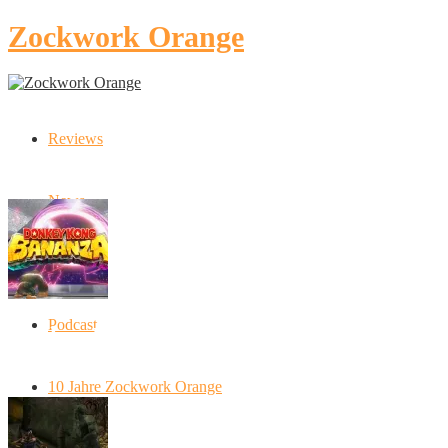
Zockwork Orange
Reviews
Latest Stories
News
Artikel
Podcast
Donkey Kong Bananza: “Ich mache alles
kaputt!”
10 Jahre Zockwork Orange