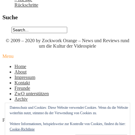
Rückschritte
Suche
© 2009 – 2020 by Zockwork Orange – News und Reviews rund
um die Kultur der Videospiele
Menu
Home
About
Impressum
Kontakt
Freunde
ZwO unterstützen
Archiv
Datenschutz
Datenschutz und Cookies: Diese Website verwendet Cookies. Wenn du die Website
Cookie-Richtlinie (EU)
weiterhin nutzt, stimmst du der Verwendung von Cookies zu.
Follow Us
Weitere Informationen, beispielsweise zur Kontrolle von Cookies, findest du hier:
Cookie-Richtlinie
Profil
Profil
Profil
von
von
von