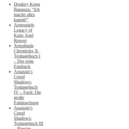
Donkey Kong
Bananza: “Ich
mache alles
kaputt!”
Angespielt:
Legacy of
Kain: Soul
Reaver
Xenoblade
Chronicles X:
Testtagebuch I
– Der erste
Eindruck
Assassin’s
Creed
Shadows:
Testtagebuch
IV – Fazit: Die
große
Enttäuschung
Assassin’s
Creed
Shadows:
Testtagebuch III
– Riesige