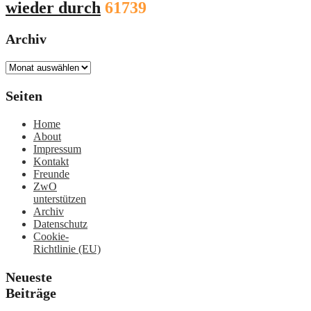
wieder durch
61739
Archiv
Archiv
Seiten
Home
About
Impressum
Kontakt
Freunde
ZwO
unterstützen
Archiv
Datenschutz
Cookie-
Richtlinie (EU)
Neueste
Beiträge