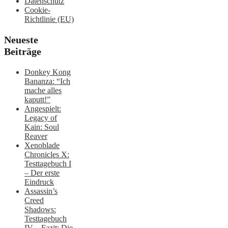
Datenschutz
Cookie-
Richtlinie (EU)
Neueste
Beiträge
Donkey Kong
Bananza: “Ich
mache alles
kaputt!”
Angespielt:
Legacy of
Kain: Soul
Reaver
Xenoblade
Chronicles X:
Testtagebuch I
– Der erste
Eindruck
Assassin’s
Creed
Shadows:
Testtagebuch
IV – Fazit: Die