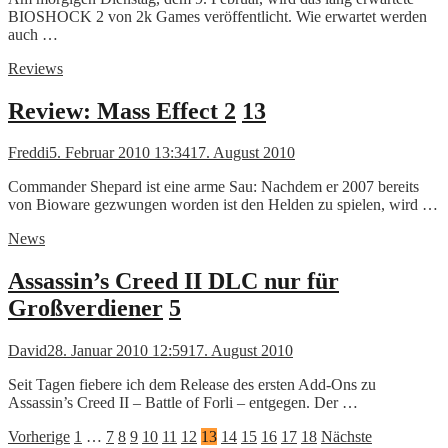
BIOSHOCK 2 von 2k Games veröffentlicht. Wie erwartet werden
auch …
Reviews
Review: Mass Effect 2
13
Freddi
5. Februar 2010 13:34
17. August 2010
Commander Shepard ist eine arme Sau: Nachdem er 2007 bereits
von Bioware gezwungen worden ist den Helden zu spielen, wird …
News
Assassin’s Creed II DLC nur für
Großverdiener
5
David
28. Januar 2010 12:59
17. August 2010
Seit Tagen fiebere ich dem Release des ersten Add-Ons zu
Assassin’s Creed II – Battle of Forli – entgegen. Der …
Seitennummerierung
Vorherige
1
…
7
8
9
10
11
12
13
14
15
16
17
18
Nächste