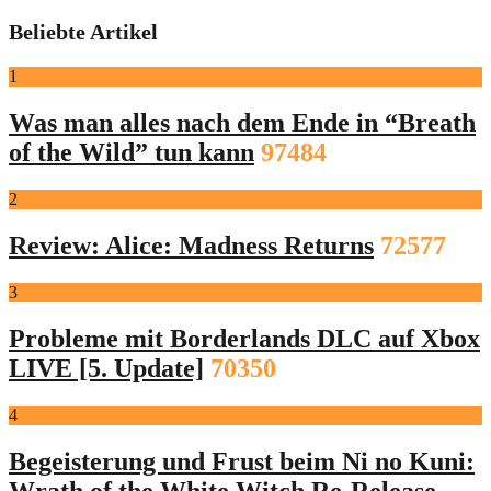
der
Beliebte Artikel
Beiträge
1
Was man alles nach dem Ende in “Breath
of the Wild” tun kann
97484
2
Review: Alice: Madness Returns
72577
3
Probleme mit Borderlands DLC auf Xbox
LIVE [5. Update]
70350
4
Begeisterung und Frust beim Ni no Kuni:
Wrath of the White Witch Re-Release