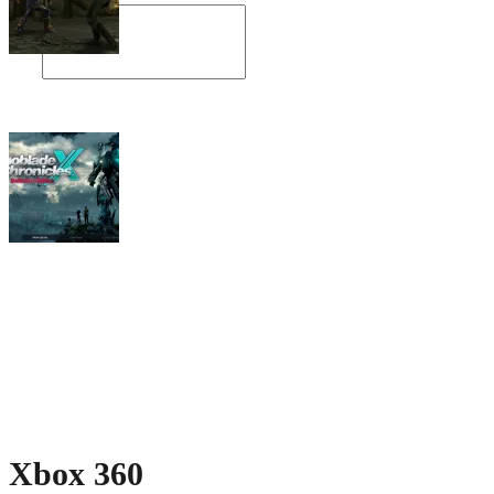
Angespielt: Legacy of Kain: Soul Reaver
Xenoblade Chronicles X: Testtagebuch I –
Der erste Eindruck
Social Connect
Xbox 360