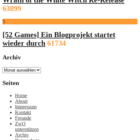
63899
5
[52 Games] Ein Blogprojekt startet
wieder durch
61734
Archiv
Archiv
Seiten
Home
About
Impressum
Kontakt
Freunde
ZwO
unterstützen
Archiv