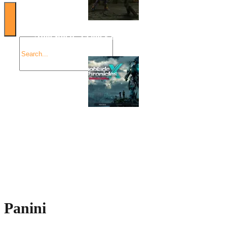
Angespielt: Legacy of Kain: Soul Reaver
Xenoblade Chronicles X: Testtagebuch I – Der erste
Eindruck
Social Connect
Panini