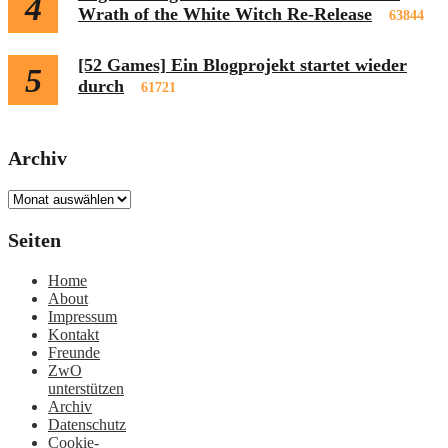
4
Wrath of the White Witch Re-Release
63844
[52 Games] Ein Blogprojekt startet wieder
5
durch
61721
Archiv
Archiv
Seiten
Home
About
Impressum
Kontakt
Freunde
ZwO
unterstützen
Archiv
Datenschutz
Cookie-