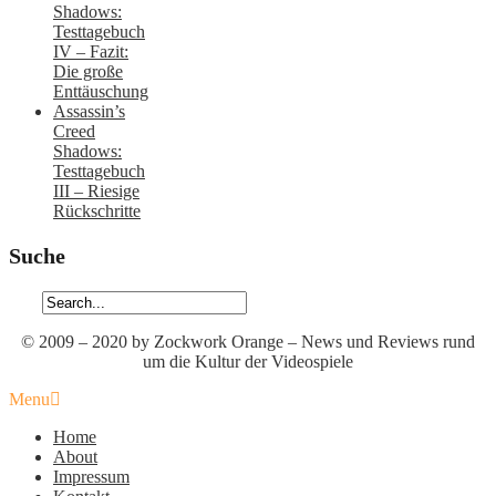
Shadows:
Testtagebuch
IV – Fazit:
Die große
Enttäuschung
Assassin’s
Creed
Shadows:
Testtagebuch
III – Riesige
Rückschritte
Suche
© 2009 – 2020 by Zockwork Orange – News und Reviews rund
um die Kultur der Videospiele
Menu
Home
About
Impressum