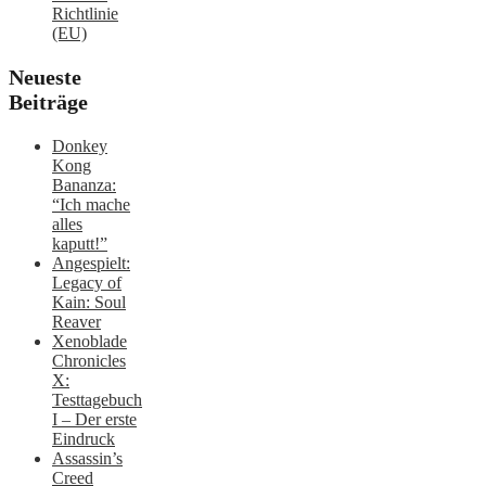
Richtlinie
(EU)
Neueste
Beiträge
Donkey
Kong
Bananza:
“Ich mache
alles
kaputt!”
Angespielt:
Legacy of
Kain: Soul
Reaver
Xenoblade
Chronicles
X:
Testtagebuch
I – Der erste
Eindruck
Assassin’s
Creed