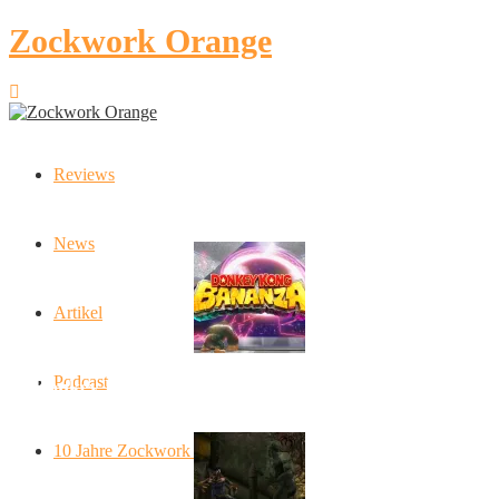
Zockwork Orange
Reviews
Latest Stories
News
Artikel
Podcast
Donkey Kong Bananza: “Ich mache alles kaputt!”
10 Jahre Zockwork Orange