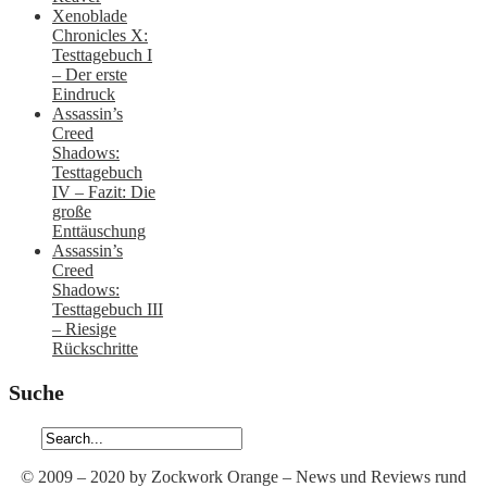
Xenoblade
Chronicles X:
Testtagebuch I
– Der erste
Eindruck
Assassin’s
Creed
Shadows:
Testtagebuch
IV – Fazit: Die
große
Enttäuschung
Assassin’s
Creed
Shadows:
Testtagebuch III
– Riesige
Rückschritte
Suche
© 2009 – 2020 by Zockwork Orange – News und Reviews rund