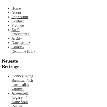
Home
About
Impressum
Kontakt
Freunde
ZwO
unterstützen
Archiv
Datenschutz
Cookie-
Richtlinie (EU)
Neueste
Beiträge
Donkey Kong
Bananza: “Ich
mache alles
kaputt!”
Angespielt:
Legacy of
Kain: Soul
Reaver