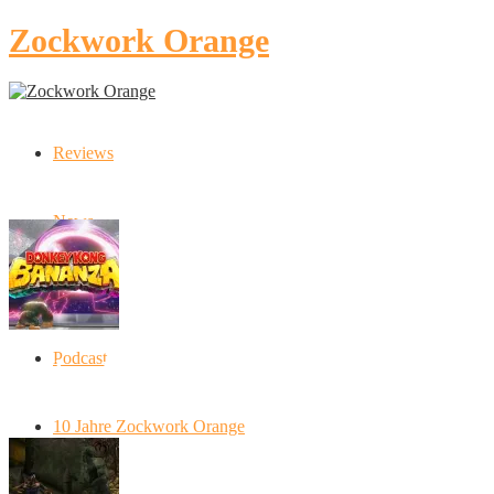
Zockwork Orange
Reviews
Latest Stories
News
Artikel
Podcast
Donkey Kong Bananza: “Ich mache alles
kaputt!”
10 Jahre Zockwork Orange