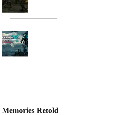
Angespielt: Legacy of Kain: Soul Reaver
Xenoblade Chronicles X: Testtagebuch I –
Der erste Eindruck
Social Connect
Memories Retold