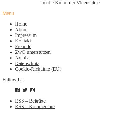
um die Kultur der Videospiele
Menu
Home
About
Impressum
Kontakt
Freunde
ZwO unterstützen
Archiv
Datenschutz
Cookie-Richtlinie (EU)
Follow Us
Profil
Profil
Profil
von
von
von
zockworkorange
zockworkorange
zockworkorange
RSS – Beiträge
auf
auf
auf
RSS – Kommentare
Facebook
Twitter
Instagram
anzeigen
anzeigen
anzeigen