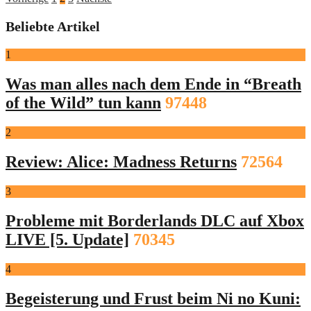
Seitennummerierung
der
Beliebte Artikel
Beiträge
1
Was man alles nach dem Ende in “Breath
of the Wild” tun kann
97448
2
Review: Alice: Madness Returns
72564
3
Probleme mit Borderlands DLC auf Xbox
LIVE [5. Update]
70345
4
Begeisterung und Frust beim Ni no Kuni: