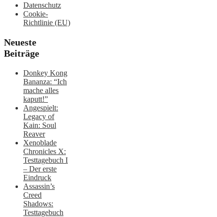
Datenschutz
Cookie-
Richtlinie (EU)
Neueste
Beiträge
Donkey Kong
Bananza: “Ich
mache alles
kaputt!”
Angespielt:
Legacy of
Kain: Soul
Reaver
Xenoblade
Chronicles X:
Testtagebuch I
– Der erste
Eindruck
Assassin’s
Creed
Shadows:
Testtagebuch