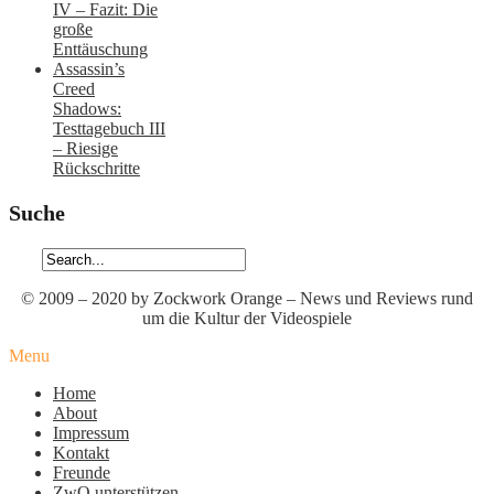
IV – Fazit: Die
große
Enttäuschung
Assassin’s
Creed
Shadows:
Testtagebuch III
– Riesige
Rückschritte
Suche
© 2009 – 2020 by Zockwork Orange – News und Reviews rund
um die Kultur der Videospiele
Menu
Home
About
Impressum
Kontakt
Freunde
ZwO unterstützen