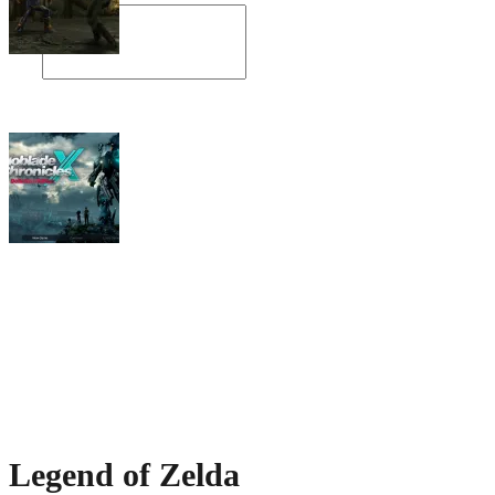
Angespielt: Legacy of Kain: Soul Reaver
Xenoblade Chronicles X: Testtagebuch I –
Der erste Eindruck
Social Connect
Legend of Zelda