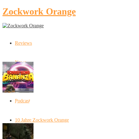
Zockwork Orange
Reviews
Latest Stories
News
Artikel
Podcast
Donkey Kong Bananza: “Ich mache alles
kaputt!”
10 Jahre Zockwork Orange