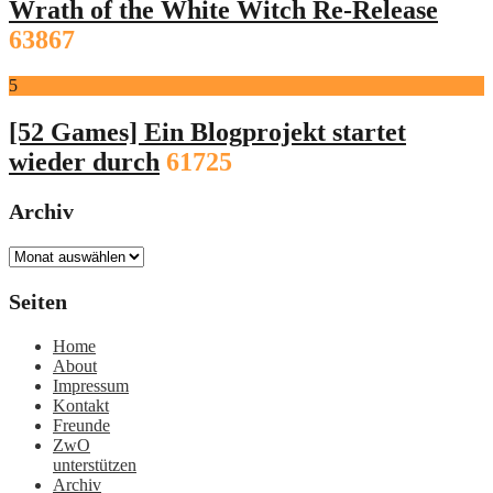
Wrath of the White Witch Re-Release
63867
5
[52 Games] Ein Blogprojekt startet
wieder durch
61725
Archiv
Archiv
Seiten
Home
About
Impressum
Kontakt
Freunde
ZwO
unterstützen
Archiv