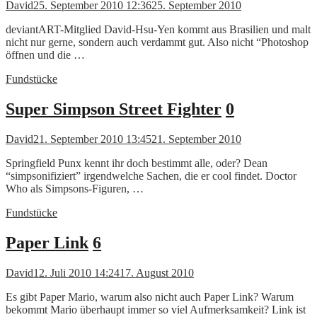
David
25. September 2010 12:36
25. September 2010
deviantART-Mitglied David-Hsu-Yen kommt aus Brasilien und malt
nicht nur gerne, sondern auch verdammt gut. Also nicht “Photoshop
öffnen und die …
Fundstücke
Super Simpson Street Fighter
0
David
21. September 2010 13:45
21. September 2010
Springfield Punx kennt ihr doch bestimmt alle, oder? Dean
“simpsonifiziert” irgendwelche Sachen, die er cool findet. Doctor
Who als Simpsons-Figuren, …
Fundstücke
Paper Link
6
David
12. Juli 2010 14:24
17. August 2010
Es gibt Paper Mario, warum also nicht auch Paper Link? Warum
bekommt Mario überhaupt immer so viel Aufmerksamkeit? Link ist