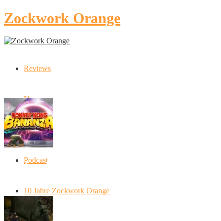
Zockwork Orange
Reviews
Latest Stories
News
Artikel
Podcast
Donkey Kong Bananza: “Ich mache alles
kaputt!”
10 Jahre Zockwork Orange