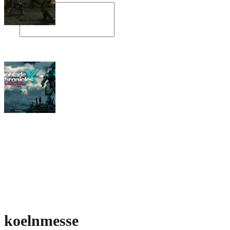
Angespielt: Legacy of Kain: Soul Reaver
Xenoblade Chronicles X: Testtagebuch I –
Der erste Eindruck
Social Connect
koelnmesse