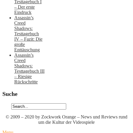
Testtagebuch I
– Der erste
Eindruck
Assassin’s
Creed
Shadows:
Testtagebuch
IV – Fazit: Die
große
Enttäuschung
Assassin’s
Creed
Shadows:
Testtagebuch III
– Riesige
Rückschritte
Suche
© 2009 – 2020 by Zockwork Orange – News und Reviews rund
um die Kultur der Videospiele
Menu