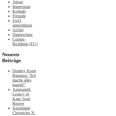
About
Impressum
Kontakt
Freunde
ZwO
unterstützen
Archiv
Datenschutz
Cookie-
Richtlinie (EU)
Neueste
Beiträge
Donkey Kong
Bananza: “Ich
mache alles
kaputt!”
Angespielt:
Legacy of
Kain: Soul
Reaver
Xenoblade
Chronicles X: