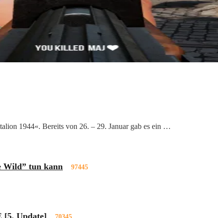
talion 1944«. Bereits von 26. – 29. Januar gab es ein …
e Wild” tun kann
97445
 [5. Update]
70345