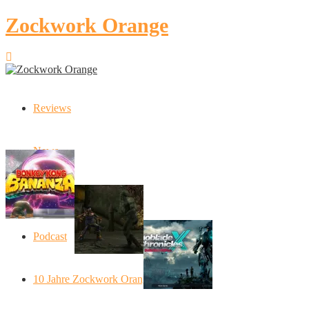
Zockwork Orange
Reviews
Latest Stories
News
Donkey Kong Bananza: “Ich mache alles
Angespielt: Legacy of Kain: S
Artikel
Xenoblade Chronic
Podcast
Social Connect
10 Jahre Zockwork Orange