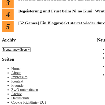
3
Begeisterung und Frust beim Ni no Kuni: Wrat
4
[52 Games] Ein Blogprojekt startet wieder dur
5
Archiv
Neu
Archiv
Seiten
Home
About
Impressum
Kontakt
Freunde
ZwO unterstützen
Archiv
Datenschutz
Cookie-Richtlinie (EU)