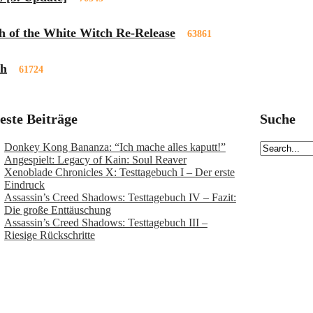
h of the White Witch Re-Release
63861
ch
61724
este Beiträge
Suche
Donkey Kong Bananza: “Ich mache alles kaputt!”
Angespielt: Legacy of Kain: Soul Reaver
Xenoblade Chronicles X: Testtagebuch I – Der erste
Eindruck
Assassin’s Creed Shadows: Testtagebuch IV – Fazit:
Die große Enttäuschung
Assassin’s Creed Shadows: Testtagebuch III –
Riesige Rückschritte