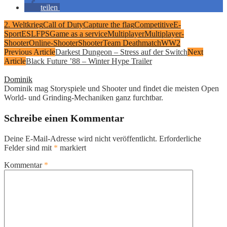
teilen
2. Weltkrieg
Call of Duty
Capture the flag
Competitive
E-
Sport
ESL
FPS
Game as a service
Multiplayer
Multiplayer-
Shooter
Online-Shooter
Shooter
Team Deathmatch
WW2
Previous Article
Darkest Dungeon – Stress auf der Switch
Next
Article
Black Future ’88 – Winter Hype Trailer
Dominik
Dominik mag Storyspiele und Shooter und findet die meisten Open
World- und Grinding-Mechaniken ganz furchtbar.
Schreibe einen Kommentar
Deine E-Mail-Adresse wird nicht veröffentlicht.
Erforderliche
Felder sind mit
*
markiert
Kommentar
*