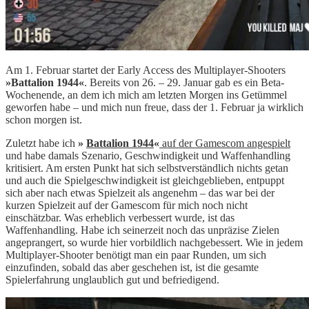
Am 1. Februar startet der Early Access des Multiplayer-Shooters
»Battalion 1944«
. Bereits von 26. – 29. Januar gab es ein Beta-
Wochenende, an dem ich mich am letzten Morgen ins Getümmel
geworfen habe – und mich nun freue, dass der 1. Februar ja wirklich
schon morgen ist.
Zuletzt habe ich
»
Battalion 1944
«
auf der Gamescom angespielt
und habe damals Szenario, Geschwindigkeit und Waffenhandling
kritisiert. Am ersten Punkt hat sich selbstverständlich nichts getan
und auch die Spielgeschwindigkeit ist gleichgeblieben, entpuppt
sich aber nach etwas Spielzeit als angenehm – das war bei der
kurzen Spielzeit auf der Gamescom für mich noch nicht
einschätzbar. Was erheblich verbessert wurde, ist das
Waffenhandling. Habe ich seinerzeit noch das unpräzise Zielen
angeprangert, so wurde hier vorbildlich nachgebessert. Wie in jedem
Multiplayer-Shooter benötigt man ein paar Runden, um sich
einzufinden, sobald das aber geschehen ist, ist die gesamte
Spielerfahrung unglaublich gut und befriedigend.