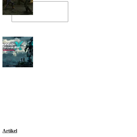
Angespielt: Legacy of Kain: Soul Reaver
Xenoblade Chronicles X: Testtagebuch I –
Der erste Eindruck
Social Connect
Artikel