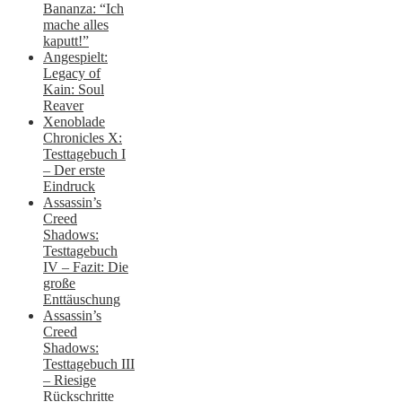
Bananza: “Ich
mache alles
kaputt!”
Angespielt:
Legacy of
Kain: Soul
Reaver
Xenoblade
Chronicles X:
Testtagebuch I
– Der erste
Eindruck
Assassin’s
Creed
Shadows:
Testtagebuch
IV – Fazit: Die
große
Enttäuschung
Assassin’s
Creed
Shadows:
Testtagebuch III
– Riesige
Rückschritte