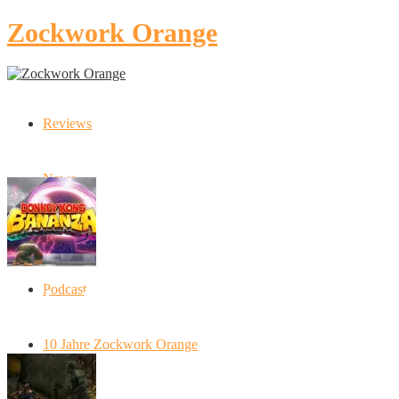
Zockwork Orange
Reviews
Latest Stories
News
Artikel
Podcast
Donkey Kong Bananza: “Ich mache alles
kaputt!”
10 Jahre Zockwork Orange