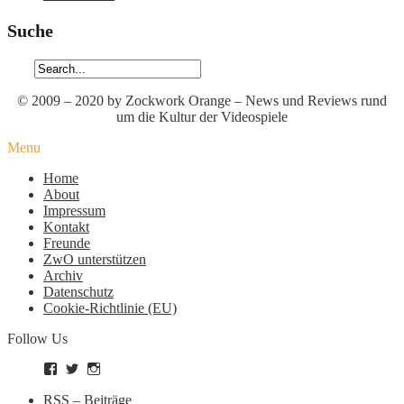
Suche
© 2009 – 2020 by Zockwork Orange – News und Reviews rund
um die Kultur der Videospiele
Menu
Home
About
Impressum
Kontakt
Freunde
ZwO unterstützen
Archiv
Datenschutz
Cookie-Richtlinie (EU)
Follow Us
Profil
Profil
Profil
von
von
von
zockworkorange
zockworkorange
zockworkorange
RSS – Beiträge