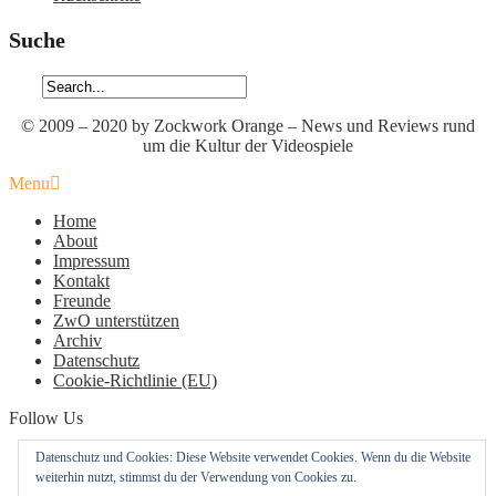
Suche
© 2009 – 2020 by Zockwork Orange – News und Reviews rund
um die Kultur der Videospiele
Menu
Home
About
Impressum
Kontakt
Freunde
ZwO unterstützen
Archiv
Datenschutz
Cookie-Richtlinie (EU)
Follow Us
Profil
Profil
Profil
Datenschutz und Cookies: Diese Website verwendet Cookies. Wenn du die Website
von
von
von
weiterhin nutzt, stimmst du der Verwendung von Cookies zu.
zockworkorange
zockworkorange
zockworkorange
RSS – Beiträge