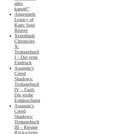
alles
kaputt!”
Angespielt:
Legacy of
Kain: Soul
Reaver
Xenoblade
Chronicles
X:
Testtagebuch
I – Der erste
Eindruck
Assassin’s
Creed
Shadows:
Testtagebuch
IV – Fazit:
Die große
Enttäuschung
Assassin’s
Creed
Shadows:
Testtagebuch
III – Riesige
Rückschritte