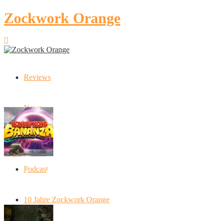
Zockwork Orange
Reviews
Latest Stories
News
Artikel
Podcast
Donkey Kong Bananza: “Ich mache alles
kaputt!”
10 Jahre Zockwork Orange