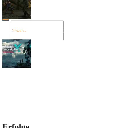
Angespielt: Legacy of Kain: Soul Reaver
Xenoblade Chronicles X: Testtagebuch I –
Der erste Eindruck
Social Connect
Erfolge