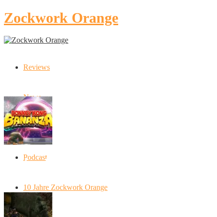
Zockwork Orange
Reviews
Latest Stories
News
Artikel
Podcast
Donkey Kong Bananza: “Ich mache alles
kaputt!”
10 Jahre Zockwork Orange