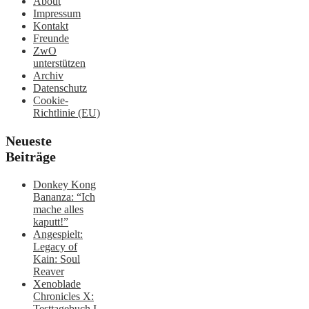
About
Impressum
Kontakt
Freunde
ZwO
unterstützen
Archiv
Datenschutz
Cookie-
Richtlinie (EU)
Neueste
Beiträge
Donkey Kong
Bananza: “Ich
mache alles
kaputt!”
Angespielt:
Legacy of
Kain: Soul
Reaver
Xenoblade
Chronicles X:
Testtagebuch I