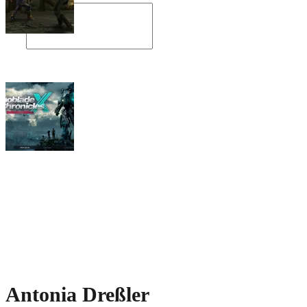
Angespielt: Legacy of Kain: Soul Reaver
Xenoblade Chronicles X: Testtagebuch I –
Der erste Eindruck
Social Connect
Antonia Dreßler