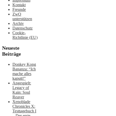
Impressum
Kontakt
Freunde
ZwO
unterstützen
Archiv
Datenschutz
Cookie-
Richtlinie (EU)
Neueste
Beiträge
Donkey Kong
Bananza: “Ich
mache alles
kaputt!”
Angespielt:
Legacy of
Kain: Soul
Reaver
Xenoblade
Chronicles X:
Testtagebuch I
– Der erste