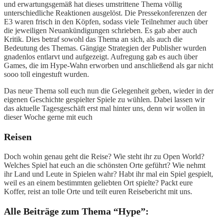
und erwartungsgemäß hat dieses umstrittene Thema völlig
unterschiedliche Reaktionen ausgelöst. Die Pressekonferenzen der
E3 waren frisch in den Köpfen, sodass viele Teilnehmer auch über
die jeweiligen Neuankündigungen schrieben. Es gab aber auch
Kritik. Dies betraf sowohl das Thema an sich, als auch die
Bedeutung des Themas. Gängige Strategien der Publisher wurden
gnadenlos entlarvt und aufgezeigt. Aufregung gab es auch über
Games, die im Hype-Wahn erworben und anschließend als gar nicht
sooo toll eingestuft wurden.
Das neue Thema soll euch nun die Gelegenheit geben, wieder in der
eigenen Geschichte gespielter Spiele zu wühlen. Dabei lassen wir
das aktuelle Tagesgeschäft erst mal hinter uns, denn wir wollen in
dieser Woche gerne mit euch
Reisen
Doch wohin genau geht die Reise? Wie steht ihr zu Open World?
Welches Spiel hat euch an die schönsten Orte geführt? Wie nehmt
ihr Land und Leute in Spielen wahr? Habt ihr mal ein Spiel gespielt,
weil es an einem bestimmten geliebten Ort spielte? Packt eure
Koffer, reist an tolle Orte und teilt euren Reisebericht mit uns.
Alle Beiträge zum Thema “Hype”: