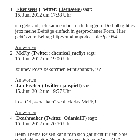
Eisenseele
(Twitter:
Eisenseele
)
sagt:
15. Juni 2012 um 17:38 Uhr
ich gebs auf, ich kann einfach nicht bloggen. Deshalb gibt es
jetzt meine Beiträge einfach in gesprochener Form. Hier
geht’s zum Beitrag
http://rundumpodcast.de/?p=954
Antworten
McFly
(Twitter:
chemical_mcfly
)
sagt:
15. Juni 2012 um 19:00 Uhr
Journey-Posts bekommen Minuspunkte, ja?
Antworten
Jan Fischer (Twitter:
janspielt
)
sagt:
15. Juni 2012 um 19:57 Uhr
Lost Odyssey “bam” schluck das McFly!
Antworten
Deathmaker
(Twitter:
OdaniaIT
)
sagt:
15. Juni 2012 um 20:56 Uhr
Beim Thema Reisen kann man sich gar nicht für ein Spiel
entscheiden
http://de.onlinegames-info.com/posts/349-