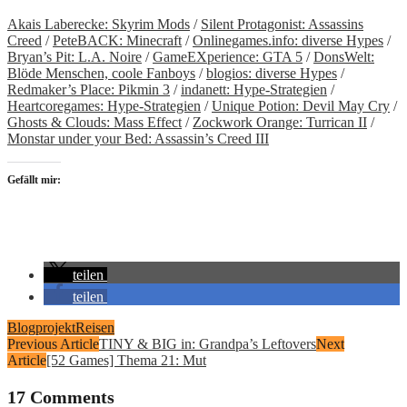
Akais Laberecke: Skyrim Mods
/
Silent Protagonist: Assassins
Creed
/
PeteBACK: Minecraft
/
Onlinegames.info: diverse Hypes
/
Bryan’s Pit: L.A. Noire
/
GameEXperience: GTA 5
/
DonsWelt:
Blöde Menschen, coole Fanboys
/
blogios: diverse Hypes
/
Redmaker’s Place: Pikmin 3
/
indanett: Hype-Strategien
/
Heartcoregames: Hype-Strategien
/
Unique Potion: Devil May Cry
/
Ghosts & Clouds: Mass Effect
/
Zockwork Orange: Turrican II
/
Monstar under your Bed: Assassin’s Creed III
Gefällt mir:
teilen
teilen
Blogprojekt
Reisen
Previous Article
TINY & BIG in: Grandpa’s Leftovers
Next
Article
[52 Games] Thema 21: Mut
17 Comments