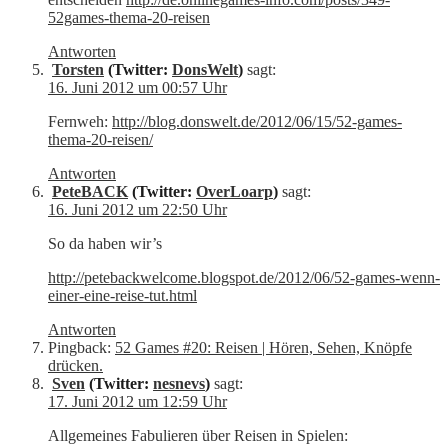
52games-thema-20-reisen
Antworten
Torsten
(Twitter:
DonsWelt
)
sagt:
16. Juni 2012 um 00:57 Uhr
Fernweh:
http://blog.donswelt.de/2012/06/15/52-games-
thema-20-reisen/
Antworten
PeteBACK
(Twitter:
OverLoarp
)
sagt:
16. Juni 2012 um 22:50 Uhr
So da haben wir’s
http://petebackwelcome.blogspot.de/2012/06/52-games-wenn-
einer-eine-reise-tut.html
Antworten
Pingback:
52 Games #20: Reisen | Hören, Sehen, Knöpfe
drücken.
Sven
(Twitter:
nesnevs
)
sagt:
17. Juni 2012 um 12:59 Uhr
Allgemeines Fabulieren über Reisen in Spielen: