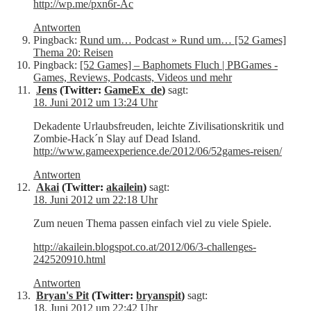
http://wp.me/pxn6r-Ac
Antworten
Pingback:
Rund um… Podcast » Rund um… [52 Games]
Thema 20: Reisen
Pingback:
[52 Games] – Baphomets Fluch | PBGames -
Games, Reviews, Podcasts, Videos und mehr
Jens
(Twitter:
GameEx_de
)
sagt:
18. Juni 2012 um 13:24 Uhr
Dekadente Urlaubsfreuden, leichte Zivilisationskritik und
Zombie-Hack´n Slay auf Dead Island.
http://www.gameexperience.de/2012/06/52games-reisen/
Antworten
Akai
(Twitter:
akailein
)
sagt:
18. Juni 2012 um 22:18 Uhr
Zum neuen Thema passen einfach viel zu viele Spiele.
http://akailein.blogspot.co.at/2012/06/3-challenges-
242520910.html
Antworten
Bryan's Pit
(Twitter:
bryanspit
)
sagt:
18. Juni 2012 um 22:42 Uhr