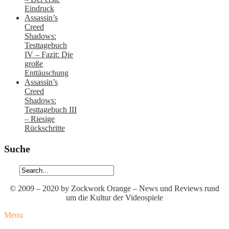
Eindruck
Assassin’s
Creed
Shadows:
Testtagebuch
IV – Fazit: Die
große
Enttäuschung
Assassin’s
Creed
Shadows:
Testtagebuch III
– Riesige
Rückschritte
Suche
© 2009 – 2020 by Zockwork Orange – News und Reviews rund
um die Kultur der Videospiele
Menu