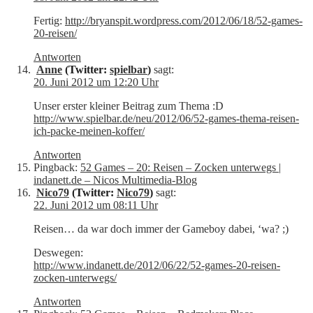
Fertig:
http://bryanspit.wordpress.com/2012/06/18/52-games-
20-reisen/
Antworten
Anne
(Twitter:
spielbar
)
sagt:
20. Juni 2012 um 12:20 Uhr
Unser erster kleiner Beitrag zum Thema :D
http://www.spielbar.de/neu/2012/06/52-games-thema-reisen-
ich-packe-meinen-koffer/
Antworten
Pingback:
52 Games – 20: Reisen – Zocken unterwegs |
indanett.de – Nicos Multimedia-Blog
Nico79
(Twitter:
Nico79
)
sagt:
22. Juni 2012 um 08:11 Uhr
Reisen… da war doch immer der Gameboy dabei, ‘wa? ;)
Deswegen:
http://www.indanett.de/2012/06/22/52-games-20-reisen-
zocken-unterwegs/
Antworten