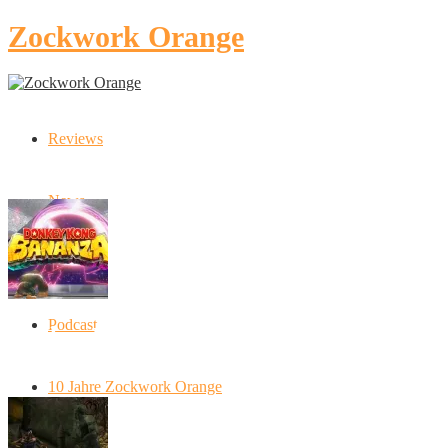
Zockwork Orange
Reviews
Latest Stories
News
Artikel
Podcast
Donkey Kong Bananza: “Ich mache alles
kaputt!”
10 Jahre Zockwork Orange