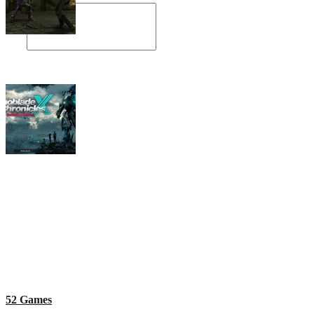
Angespielt: Legacy of Kain: Soul Reaver
Xenoblade Chronicles X: Testtagebuch I –
Der erste Eindruck
Social Connect
52 Games