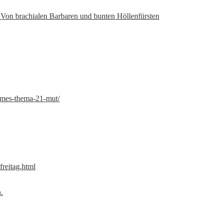
: Von brachialen Barbaren und bunten Höllenfürsten
ames-thema-21-mut/
freitag.html
.