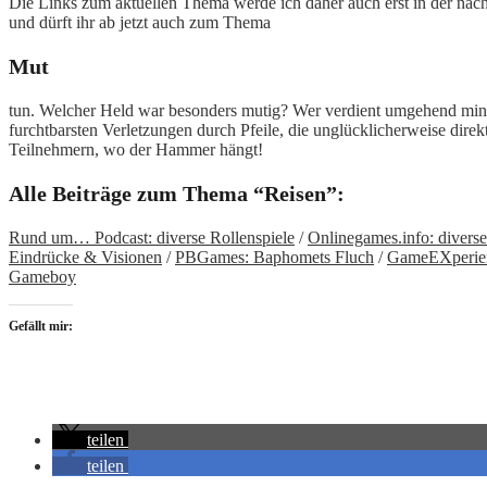
Die Links zum aktuellen Thema werde ich daher auch erst in der nächst
und dürft ihr ab jetzt auch zum Thema
Mut
tun. Welcher Held war besonders mutig? Wer verdient umgehend mindest
furchtbarsten Verletzungen durch Pfeile, die unglücklicherweise dire
Teilnehmern, wo der Hammer hängt!
Alle Beiträge zum Thema “Reisen”:
Rund um… Podcast: diverse Rollenspiele
/
Onlinegames.info: divers
Eindrücke & Visionen
/
PBGames: Baphomets Fluch
/
GameEXperien
Gameboy
Gefällt mir:
teilen
teilen