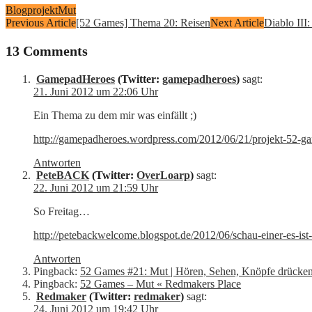
Blogprojekt
Mut
Previous Article
[52 Games] Thema 20: Reisen
Next Article
Diablo III
13 Comments
GamepadHeroes
(Twitter:
gamepadheroes
)
sagt:
21. Juni 2012 um 22:06 Uhr
Ein Thema zu dem mir was einfällt ;)
http://gamepadheroes.wordpress.com/2012/06/21/projekt-52-g
Antworten
PeteBACK
(Twitter:
OverLoarp
)
sagt:
22. Juni 2012 um 21:59 Uhr
So Freitag…
http://petebackwelcome.blogspot.de/2012/06/schau-einer-es-ist-
Antworten
Pingback:
52 Games #21: Mut | Hören, Sehen, Knöpfe drücken
Pingback:
52 Games – Mut « Redmakers Place
Redmaker
(Twitter:
redmaker
)
sagt:
24. Juni 2012 um 19:42 Uhr