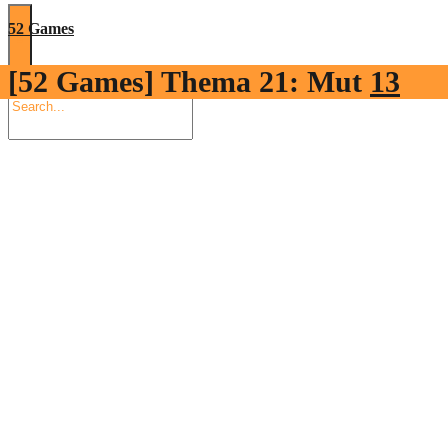
52 Games
[52 Games] Thema 21: Mut
13