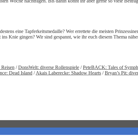
en Woche nachtragen. Bis dahin könnt ihr aber gerne so viele Beiträge 
ens eine Tapferkeitsmedaille? Wer errettete die meisten Prinzessinen,
kt ins Knie gingen? Wir sind gespannt, wie ihr euch diesem Thema nähe
e Reisen
/
DonsWelt: diverse Rollenspiele
/
PeteBACK: Tales of Symph
ce: Dead Island
/
Akais Laberecke: Shadow Hearts
/
Bryan’s Pit: dive