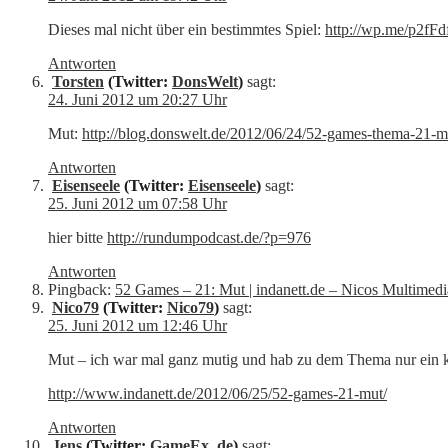
Dieses mal nicht über ein bestimmtes Spiel:
http://wp.me/p2fFd
Antworten
Torsten
(Twitter:
DonsWelt
)
sagt:
24. Juni 2012 um 20:27 Uhr
Mut:
http://blog.donswelt.de/2012/06/24/52-games-thema-21-m
Antworten
Eisenseele
(Twitter:
Eisenseele
)
sagt:
25. Juni 2012 um 07:58 Uhr
hier bitte
http://rundumpodcast.de/?p=976
Antworten
Pingback:
52 Games – 21: Mut | indanett.de – Nicos Multimed
Nico79
(Twitter:
Nico79
)
sagt:
25. Juni 2012 um 12:46 Uhr
Mut – ich war mal ganz mutig und hab zu dem Thema nur ein k
http://www.indanett.de/2012/06/25/52-games-21-mut/
Antworten
Jens
(Twitter:
GameEx_de
)
sagt: