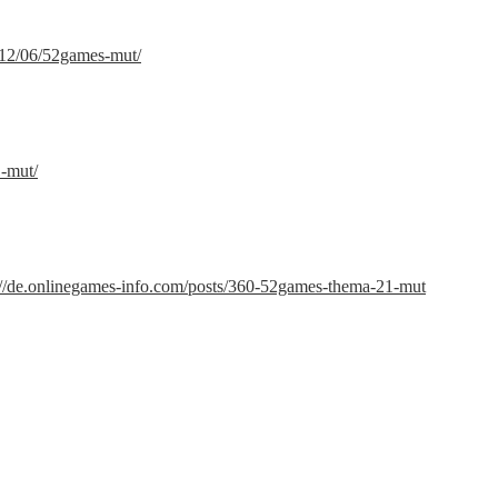
012/06/52games-mut/
1-mut/
://de.onlinegames-info.com/posts/360-52games-thema-21-mut