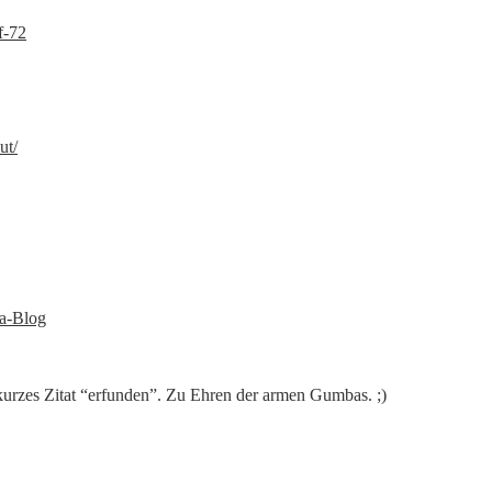
f-72
ut/
ia-Blog
urzes Zitat “erfunden”. Zu Ehren der armen Gumbas. ;)