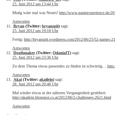
25. Juni 2012 um 13:44 Uhr
Mutig wäre mal was Neues!
http://www.gameexperience.de/2
Antworten
Bryan
(Twitter:
bryanspit
)
sagt:
25. Juni 2012 um 19:18 Uhr
Fertig:
http://bryanspit.wordpress.com/2012/06/25/52-games-2
Antworten
Deathmaker
(Twitter:
OdaniaIT
)
sagt:
25. Juni 2012 um 23:36 Uhr
Zu dem Thema etwas passendes zu finden ist schwierig…
http
Antworten
Akai
(Twitter:
akailein
)
sagt:
28. Juni 2012 um 20:48 Uhr
Mal wieder etwas in der näheren Vergangenheit gestöbert.
http://akailein.blogspot.co.at/2012/06/2-challenges-2621.html
Antworten