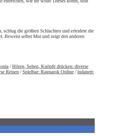
einreichen, wie ihr wollt! Dieses könnt, sollt
 schlug die größten Schlachten und erleidete die
rt. Beweist selbst Mut und zeigt den anderen
onia
/
Hören, Sehen, Knöpfe drücken: diverse
rse Reisen
/
Spielbar: Ragnarok Online
/
indanett: