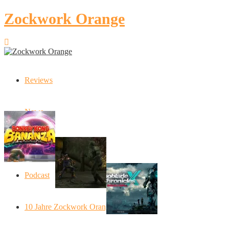
Zockwork Orange
Reviews
Latest Stories
News
Donkey Kong Bananza: “Ich mache alles
Angespielt: Legacy of Kain: S
Artikel
Xenoblade Chronic
Podcast
Social Connect
10 Jahre Zockwork Orange