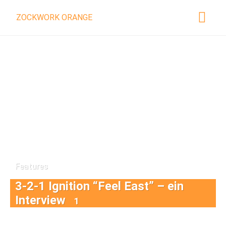
ZOCKWORK ORANGE
Features
3-2-1 Ignition “Feel East” – ein
Interview
1