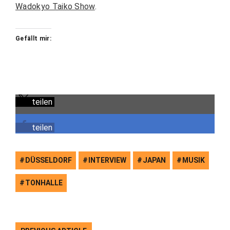
Wadokyo Taiko Show
.
Gefällt mir:
teilen
teilen
DÜSSELDORF
INTERVIEW
JAPAN
MUSIK
TONHALLE