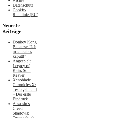
Archiv
Datenschutz
Cookie-
Richtlinie (EU)
Neueste
Beiträge
Donkey Kong
Bananza: “Ich
mache alles
kaputt!”
Angespielt:
Legacy of
Kain: Soul
Reaver
Xenoblade
Chronicles X:
Testtagebuch I
– Der erste
Eindruck
Assassin’s
Creed
Shadows:
Testtagebuch