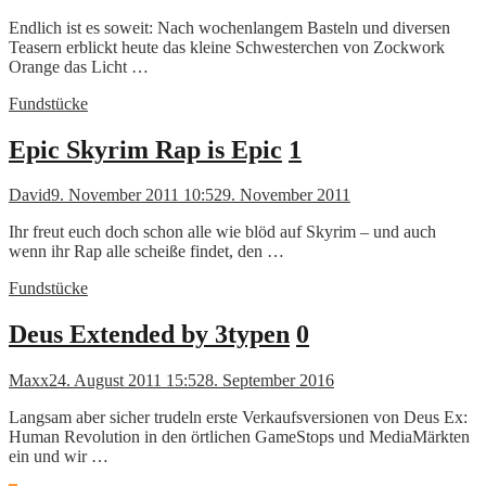
Endlich ist es soweit: Nach wochenlangem Basteln und diversen
Teasern erblickt heute das kleine Schwesterchen von Zockwork
Orange das Licht …
Fundstücke
Epic Skyrim Rap is Epic
1
David
9. November 2011 10:52
9. November 2011
Ihr freut euch doch schon alle wie blöd auf Skyrim – und auch
wenn ihr Rap alle scheiße findet, den …
Fundstücke
Deus Extended by 3typen
0
Maxx
24. August 2011 15:52
8. September 2016
Langsam aber sicher trudeln erste Verkaufsversionen von Deus Ex:
Human Revolution in den örtlichen GameStops und MediaMärkten
ein und wir …