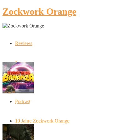
Zockwork Orange
Reviews
Latest Stories
News
Artikel
Podcast
Donkey Kong Bananza: “Ich mache alles
kaputt!”
10 Jahre Zockwork Orange