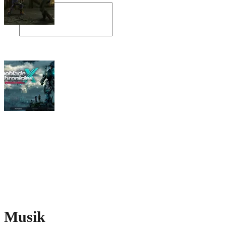
Angespielt: Legacy of Kain: Soul Reaver
Xenoblade Chronicles X: Testtagebuch I –
Der erste Eindruck
Social Connect
Musik