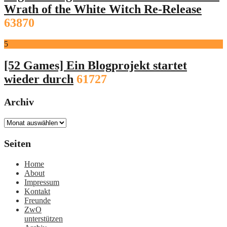
Wrath of the White Witch Re-Release
63870
5
[52 Games] Ein Blogprojekt startet
wieder durch
61727
Archiv
Archiv
Seiten
Home
About
Impressum
Kontakt
Freunde
ZwO
unterstützen