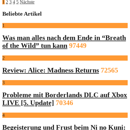
Seitennummerierung
1
2
3
4
5
Nächste
der
Beliebte Artikel
Beiträge
1
Was man alles nach dem Ende in “Breath
of the Wild” tun kann
97449
2
Review: Alice: Madness Returns
72565
3
Probleme mit Borderlands DLC auf Xbox
LIVE [5. Update]
70346
4
Begeisterung und Frust beim Ni no Kuni: