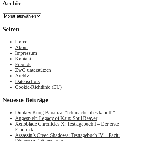
Archiv
Archiv
Seiten
Home
About
Impressum
Kontakt
Freunde
ZwO unterstützen
Archiv
Datenschutz
Cookie-Richtlinie (EU)
Neueste Beiträge
Donkey Kong Bananza: “Ich mache alles kaputt!”
Angespielt: Legacy of Kain: Soul Reaver
Xenoblade Chronicles X: Testtagebuch I – Der erste
Eindruck
Assassin’s Creed Shadows: Testtagebuch IV – Fazit:
Die große Enttäuschung