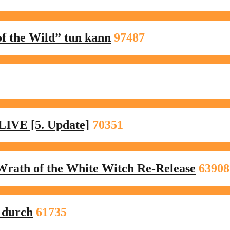
f the Wild” tun kann
97487
LIVE [5. Update]
70351
Wrath of the White Witch Re-Release
63908
 durch
61735