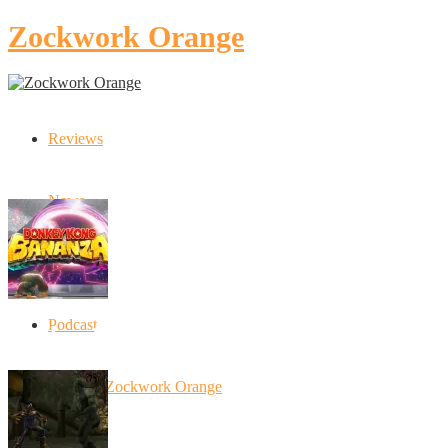
Zockwork Orange
Reviews
Latest Stories
News
Artikel
Podcast
Donkey Kong Bananza: “Ich mache alles k
10 Jahre Zockwork Orange