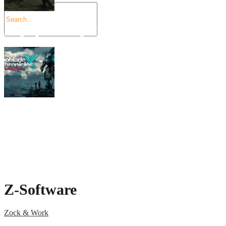
Angespielt: Legacy of Kain: Soul Reaver
Xenoblade Chronicles X: Testtagebuch I –
Social Connect
Z-Software
Zock & Work