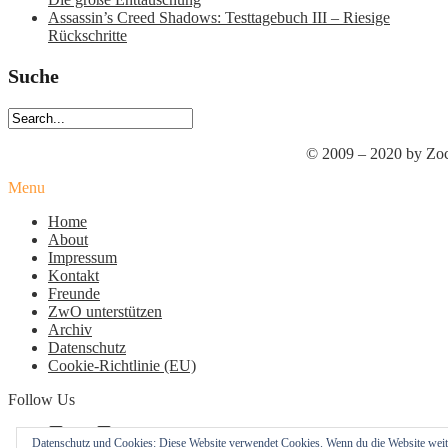
Assassin’s Creed Shadows: Testtagebuch III – Riesige
Rückschritte
Suche
© 2009 – 2020 by Zoc
Menu
Home
About
Impressum
Kontakt
Freunde
ZwO unterstützen
Archiv
Datenschutz
Cookie-Richtlinie (EU)
Follow Us
Profil
Profil
Profil
Datenschutz und Cookies: Diese Website verwendet Cookies. Wenn du die Website weit
von
von
von