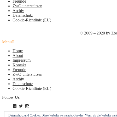
Freunde
ZwO unterstützen
Archiv
Datenschutz
Cookie-Richtlinie (EU)
© 2009 – 2020 by Zoc
Menu
Home
About
Impressum
Kontakt
Freunde
ZwO unterstützen
Archiv
Datenschutz
Cookie-Richtlinie (EU)
Follow Us
Profil
Profil
Profil
von
von
von
zockworkorange
zockworkorange
zockworkorange
RSS – Beiträge
Datenschutz und Cookies: Diese Website verwendet Cookies. Wenn du die Website weit