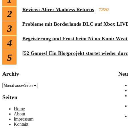
Review: Alice: Madness Returns
72592
2
Probleme mit Borderlands DLC auf Xbox LIVE
3
Begeisterung und Frust beim Ni no Kuni: Wrat
4
[52 Games] Ein Blogprojekt startet wieder dur
5
Archiv
Neu
Archiv
Seiten
Home
About
Impressum
Kontakt