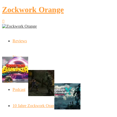
Zockwork Orange
Reviews
Latest Stories
News
Donkey Kong Bananza: “Ich mache alles
Angespielt: Legacy of Kain: S
Artikel
Xenoblade Chronic
Podcast
Social Connect
10 Jahre Zockwork Orange