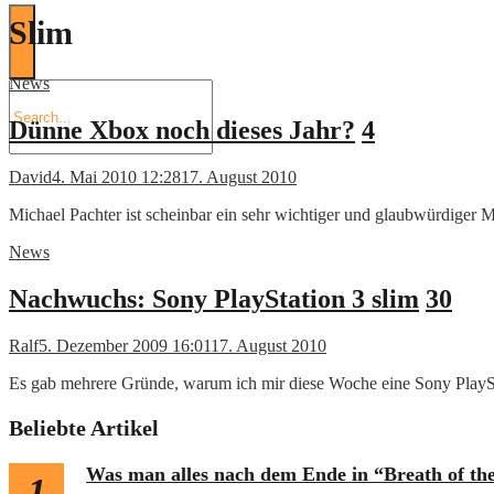
Slim
News
Dünne Xbox noch dieses Jahr?
4
David
4. Mai 2010 12:28
17. August 2010
Michael Pachter ist scheinbar ein sehr wichtiger und glaubwürdige
News
Nachwuchs: Sony PlayStation 3 slim
30
Ralf
5. Dezember 2009 16:01
17. August 2010
Es gab mehrere Gründe, warum ich mir diese Woche eine Sony PlaySta
Beliebte Artikel
Was man alles nach dem Ende in “Breath of th
1