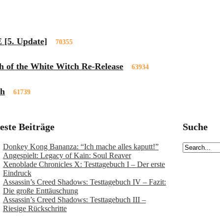
 [5. Update]
70355
h of the White Witch Re-Release
63934
ch
61739
este Beiträge
Suche
Donkey Kong Bananza: “Ich mache alles kaputt!”
Angespielt: Legacy of Kain: Soul Reaver
Xenoblade Chronicles X: Testtagebuch I – Der erste
Eindruck
Assassin’s Creed Shadows: Testtagebuch IV – Fazit:
Die große Enttäuschung
Assassin’s Creed Shadows: Testtagebuch III –
Riesige Rückschritte