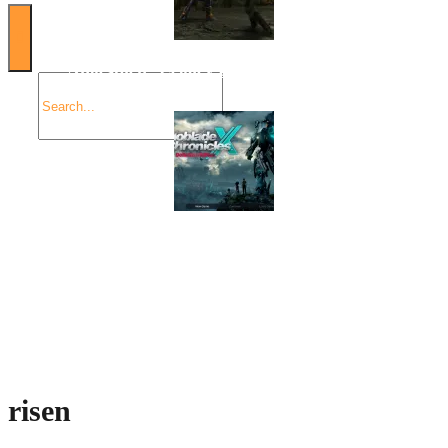
Angespielt: Legacy of Kain: Soul Reaver
Xenoblade Chronicles X: Testtagebuch I – Der erste
Eindruck
Social Connect
risen