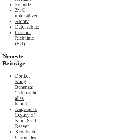
Freunde
ZwO
unterstützen
Archiv
Datenschutz
Cookie-
Richtlinie
(EU)
Neueste
Beiträge
Donkey
Kong
Bananza:
“Ich mache
alles
kaputt!”
Angespielt:
Legacy of
Kain: Soul
Reaver
Xenoblade
Chronicles