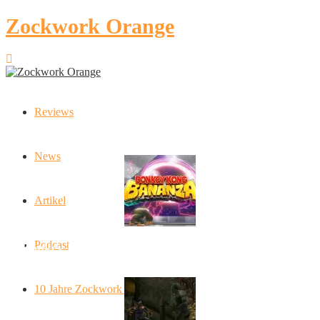
Zockwork Orange
Reviews
Latest Stories
News
Artikel
Podcast
Donkey Kong Bananza: “Ich mache alles kaputt!”
10 Jahre Zockwork Orange