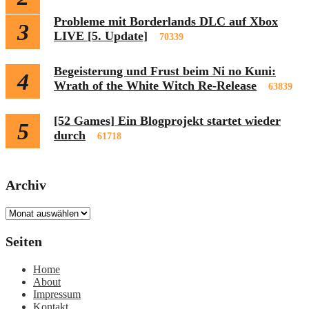
Probleme mit Borderlands DLC auf Xbox
3
LIVE [5. Update]
70339
Begeisterung und Frust beim Ni no Kuni:
4
Wrath of the White Witch Re-Release
63839
[52 Games] Ein Blogprojekt startet wieder
5
durch
61718
Archiv
Archiv
Seiten
Home
About
Impressum
Kontakt