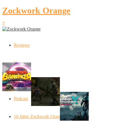
Zockwork Orange
Reviews
Latest Stories
News
Donkey Kong Bananza: “Ich mache alles
Angespielt: Legacy of Kain: S
Artikel
Xenoblade Chronic
Podcast
Social Connect
10 Jahre Zockwork Orange