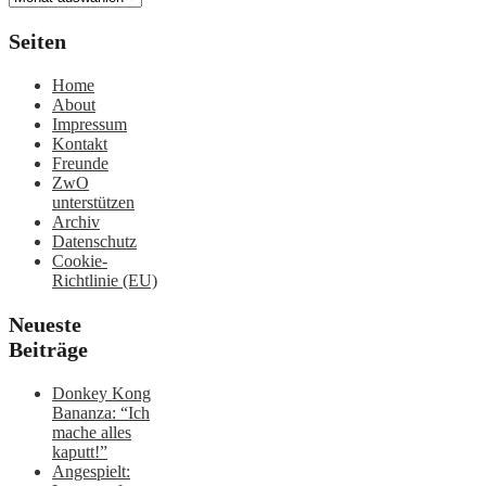
Seiten
Home
About
Impressum
Kontakt
Freunde
ZwO
unterstützen
Archiv
Datenschutz
Cookie-
Richtlinie (EU)
Neueste
Beiträge
Donkey Kong
Bananza: “Ich
mache alles
kaputt!”
Angespielt: