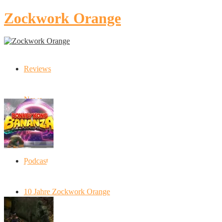
Zockwork Orange
Reviews
Latest Stories
News
Artikel
Podcast
Donkey Kong Bananza: “Ich mache alles
kaputt!”
10 Jahre Zockwork Orange