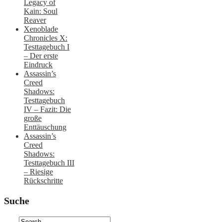
Legacy of
Kain: Soul
Reaver
Xenoblade
Chronicles X:
Testtagebuch I
– Der erste
Eindruck
Assassin’s
Creed
Shadows:
Testtagebuch
IV – Fazit: Die
große
Enttäuschung
Assassin’s
Creed
Shadows:
Testtagebuch III
– Riesige
Rückschritte
Suche