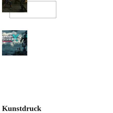
Angespielt: Legacy of Kain: Soul Reaver
Xenoblade Chronicles X: Testtagebuch I –
Der erste Eindruck
Social Connect
Kunstdruck