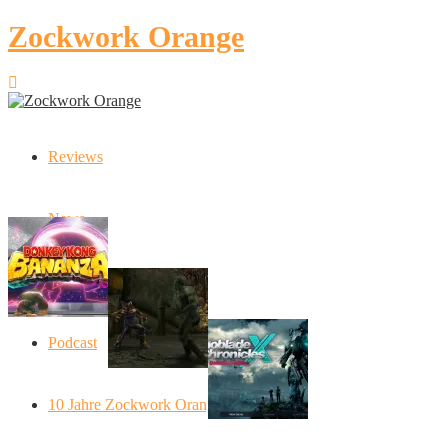
Zockwork Orange
Reviews
Latest Stories
News
Donkey Kong Bananza: “Ich mache alles
Angespielt: Legacy of Kain: S
Artikel
Xenoblade Chronic
Podcast
Social Connect
10 Jahre Zockwork Orange