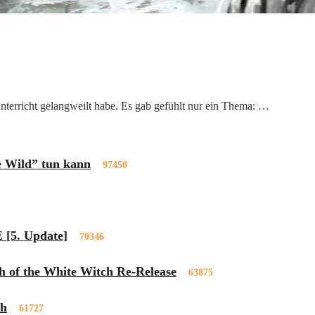
nterricht gelangweilt habe. Es gab gefühlt nur ein Thema: …
e Wild” tun kann
97450
 [5. Update]
70346
h of the White Witch Re-Release
63875
ch
61727