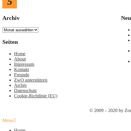
5
Archiv
Neu
Archiv
Seiten
Home
About
Impressum
Kontakt
Freunde
ZwO unterstützen
Archiv
Datenschutz
Cookie-Richtlinie (EU)
© 2009 – 2020 by Zoc
Menu
Home