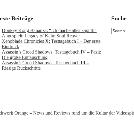
este Beiträge
Suche
Donkey Kong Bananza: “Ich mache alles kaputt!”
Angespielt: Legacy of Kain: Soul Reaver
Xenoblade Chronicles X: Testtagebuch I – Der erste
Eindruck
Assassin’s Creed Shadows: Testtagebuch IV – Fazit:
Die große Enttäuschung
Assassin’s Creed Shadows: Testtagebuch III –
Riesige Rückschritte
kwork Orange – News und Reviews rund um die Kultur der Videospie