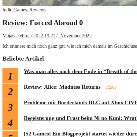
Indie Games
,
Reviews
Review: Forced Abroad
0
Maja
6. Februar 2022 19:21
2. November 2022
Ich erinnere mich noch ganz gut, wie ich mich damals im Geschichtsu
Beliebte Artikel
Was man alles nach dem Ende in “Breath of th
1
Review: Alice: Madness Returns
72569
2
Probleme mit Borderlands DLC auf Xbox LIVE
3
Begeisterung und Frust beim Ni no Kuni: Wrat
4
[52 Games] Ein Blogprojekt startet wieder dur