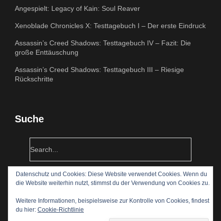
Angespielt: Legacy of Kain: Soul Reaver
Xenoblade Chronicles X: Testtagebuch I – Der erste Eindruck
Assassin’s Creed Shadows: Testtagebuch IV – Fazit: Die
große Enttäuschung
Assassin’s Creed Shadows: Testtagebuch III – Riesige
Rückschritte
Suche
Datenschutz und Cookies: Diese Website verwendet Cookies. Wenn du
die Website weiterhin nutzt, stimmst du der Verwendung von Cookies zu.
Weitere Informationen, beispielsweise zur Kontrolle von Cookies, findest
du hier:
Cookie-Richtlinie
© 2009 – 2020 by Zockwork Orange – News und Reviews