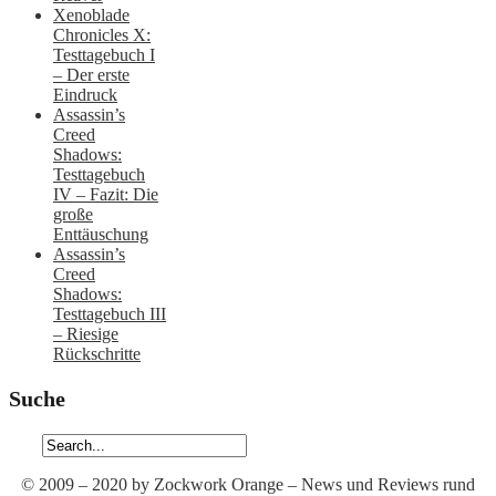
Xenoblade
Chronicles X:
Testtagebuch I
– Der erste
Eindruck
Assassin’s
Creed
Shadows:
Testtagebuch
IV – Fazit: Die
große
Enttäuschung
Assassin’s
Creed
Shadows:
Testtagebuch III
– Riesige
Rückschritte
Suche
© 2009 – 2020 by Zockwork Orange – News und Reviews rund