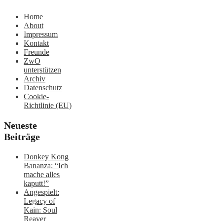
Home
About
Impressum
Kontakt
Freunde
ZwO
unterstützen
Archiv
Datenschutz
Cookie-
Richtlinie (EU)
Neueste
Beiträge
Donkey Kong
Bananza: “Ich
mache alles
kaputt!”
Angespielt:
Legacy of
Kain: Soul
Reaver