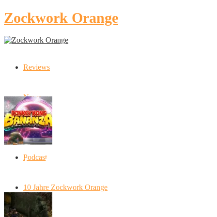
Zockwork Orange
Reviews
Latest Stories
News
Artikel
Podcast
Donkey Kong Bananza: “Ich mache alles
kaputt!”
10 Jahre Zockwork Orange