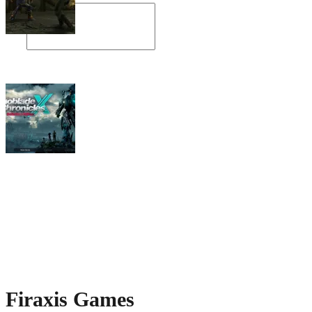
Angespielt: Legacy of Kain: Soul Reaver
Xenoblade Chronicles X: Testtagebuch I –
Der erste Eindruck
Social Connect
Firaxis Games