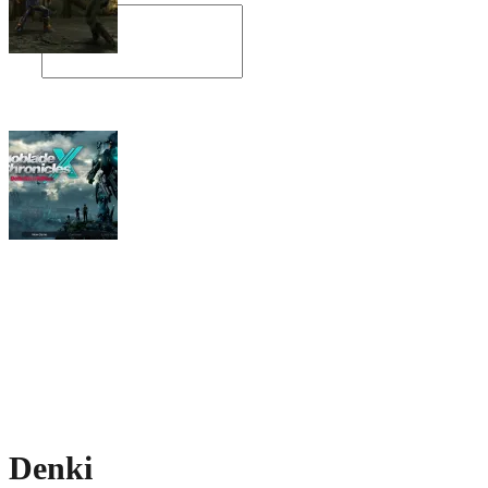
Angespielt: Legacy of Kain: Soul Reaver
Xenoblade Chronicles X: Testtagebuch I –
Der erste Eindruck
Social Connect
Denki