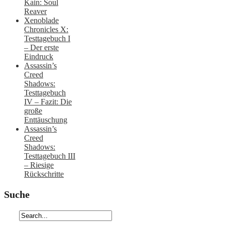
Kain: Soul
Reaver
Xenoblade
Chronicles X:
Testtagebuch I
– Der erste
Eindruck
Assassin’s
Creed
Shadows:
Testtagebuch
IV – Fazit: Die
große
Enttäuschung
Assassin’s
Creed
Shadows:
Testtagebuch III
– Riesige
Rückschritte
Suche