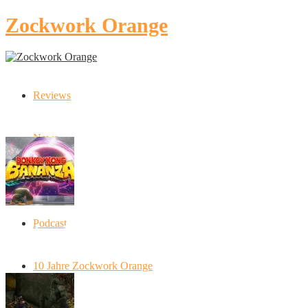
Zockwork Orange
Reviews
Latest Stories
News
Artikel
Podcast
Donkey Kong Bananza: “Ich mache alles
kaputt!”
10 Jahre Zockwork Orange