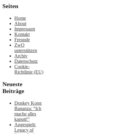
Seiten
Home
About
Impressum
Kontakt
Freunde
ZwO
unterstützen
Archiv
Datenschutz
Cookie-
Richtlinie (EU)
Neueste
Beiträge
Donkey Kong
Bananza: “Ich
mache alles
kaputt!”
Angespielt:
Legacy of