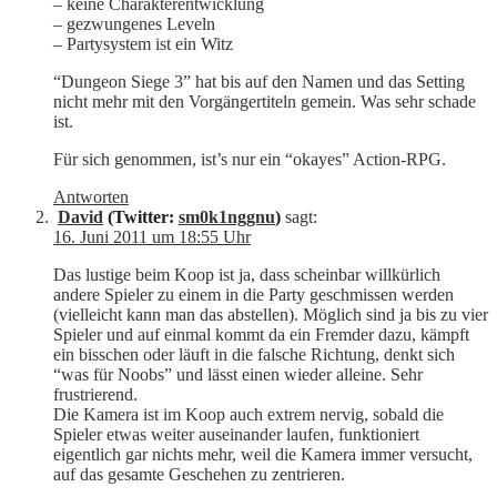
– keine Charakterentwicklung
– gezwungenes Leveln
– Partysystem ist ein Witz
“Dungeon Siege 3” hat bis auf den Namen und das Setting
nicht mehr mit den Vorgängertiteln gemein. Was sehr schade
ist.
Für sich genommen, ist’s nur ein “okayes” Action-RPG.
Antworten
David
(Twitter:
sm0k1nggnu
)
sagt:
16. Juni 2011 um 18:55 Uhr
Das lustige beim Koop ist ja, dass scheinbar willkürlich
andere Spieler zu einem in die Party geschmissen werden
(vielleicht kann man das abstellen). Möglich sind ja bis zu vier
Spieler und auf einmal kommt da ein Fremder dazu, kämpft
ein bisschen oder läuft in die falsche Richtung, denkt sich
“was für Noobs” und lässt einen wieder alleine. Sehr
frustrierend.
Die Kamera ist im Koop auch extrem nervig, sobald die
Spieler etwas weiter auseinander laufen, funktioniert
eigentlich gar nichts mehr, weil die Kamera immer versucht,
auf das gesamte Geschehen zu zentrieren.