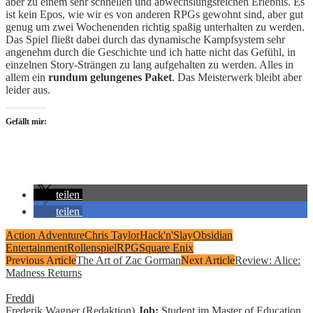
aber zu einem sehr schnellen und abwechslungsreichen Erlebnis. Es
ist kein Epos, wie wir es von anderen RPGs gewohnt sind, aber gut
genug um zwei Wochenenden richtig spaßig unterhalten zu werden.
Das Spiel fließt dabei durch das dynamische Kampfsystem sehr
angenehm durch die Geschichte und ich hatte nicht das Gefühl, in
einzelnen Story-Strängen zu lang aufgehalten zu werden. Alles in
allem ein
rundum gelungenes Paket
. Das Meisterwerk bleibt aber
leider aus.
Gefällt mir:
teilen
teilen
Action Adventure
Chris Taylor
Hack'n'Slay
Obsidian
Entertainment
Rollenspiel
RPG
Square Enix
Previous Article
The Art of Zac Gorman
Next Article
Review: Alice:
Madness Returns
Freddi
Frederik Wagner (Redaktion)
Job:
Student im Master of Education