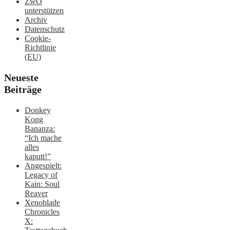
ZwO
unterstützen
Archiv
Datenschutz
Cookie-
Richtlinie
(EU)
Neueste
Beiträge
Donkey
Kong
Bananza:
“Ich mache
alles
kaputt!”
Angespielt:
Legacy of
Kain: Soul
Reaver
Xenoblade
Chronicles
X: