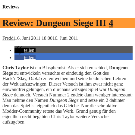
Reviews
Review: Dungeon Siege III
4
Freddi
16. Juni 2011 18:00
16. Juni 2011
teilen
teilen
Chris Taylor
ist ein Blasphemist: Als er sich entschied,
Dungeon
Siege
zu entwickeln versuchte er eindeutig den Gott des
Hack’n’Slay,
Diablo
zu entweihen und seine heidnischen Lehren
der Welt aufzuzwingen. Dieser Versuch ist ihm zwar nicht ganz
einwandfrei gelungen, ein durchaus witziges Spiel war
Dungeon
Siege
dennoch. Versuch Nummer 2 endete dann weniger interessant:
Man nehme den Namen
Dungeon Siege
und setze ein 2 dahinter –
denn das Spiel ist eigentlich das Gleiche. Nur die sehr aktive
Modder-Community rettete das Werk. Grund genug für den
eigentlich recht begabten Chris Taylor weitere Versuche
aufzugeben.