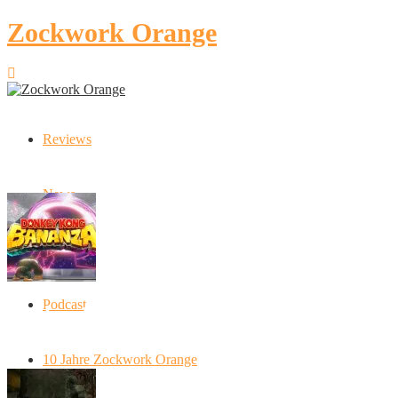
Zockwork Orange
Reviews
Latest Stories
News
Artikel
Podcast
Donkey Kong Bananza: “Ich mache alles
kaputt!”
10 Jahre Zockwork Orange