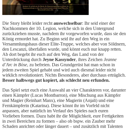
Die Story bleibt leider recht
auswechselbar
: Ihr seid einer der
Nachkommen der 10. Legion, welche sich in den Untergrund
zurückziehen musste, nachdem ihr vorgeworfen wurde, dass sie den
König ermordet hat. Zu Beginn seid ihr auf den Weg in ein
Versammlungshaus dieser Elite-Truppe, welches aber von Söldnern,
den Lescanzi, überfallen wurde, und könnt euch nur knapp retten.
Ab dort begebt ihr euch auf den Weg, das Land von der
Unterdrückung durch
Jeyne Kassynder
, ihres Zeichen
Jeanne
d’Arc in Böse
, zu befreien. Das Grundgerüst hat man schon in
jedem zweiten Spiel gehabt und wird auch diesmal leider nicht
wirklich revolutioniert. Nichts Besonderes, aber durchaus erträglich.
Besser halbwegs gut kopiert, als schlecht neu erfunden.
Das Spiel setzt euch eine Auswahl an vier Charakteren vor, darunter
einen Kämpfer (Lucas Montbarron), eine Mischung aus Kämpfer
und Magier (Reinhart Manx), eine Magierin (Anjali) und eine
Fernkämpferin (Katarina). Diese könnt ihr im Vorfeld nicht
anpassen, aber natürlich im Verlauf des Spieles nach euren
Vorlieben formen. Dazu habt ihr die Möglichkeit, eure Fertigkeiten
in zwei Bereichen zu formen – also ob bspw. ein Zauber mehr
Schaden anrichtet oder länger dauert – und zusätzlich mit Talenten