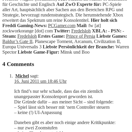
für Geschichte und Englisch
Auf ZwO Experte für:
PC-Spiele
aller Art, hauptsächlich aber Sachen aus den Bereichen RPG und
Strategie, bevorzugt rundenstrategisch. Die herumstehende Xbox
erweitert das Spektrum um reine Konsolentitel.
Hier holt sich
Freddi Gaming-News:
PCGamer.com
Mail:
fw [at]
zockworkorange [dot] com
Twitter:
Fredelsloh
XBLA:
-
PSN:
-
Steam:
Fredelsloh
Erstes Game:
Prince of Persia
Liebste Games:
Baldur’s Gate II
, Planescape Torment, Arcanum, Civilization II,
Europa Universalis 3
Liebste Persönlichkeit der Branche:
Warren
Spector
Liebste Game-Figur:
Minsk und Boo
4 Comments
Michel
sagt:
16. Juni 2011 um 18:46 Uhr
Ich find’s nur sehr schade, dass das ein ziemlich
unangepasster Konsolenport geworden ist.
Die Gründe dafür – aus meiner Sicht – sind folgende:
– Spiel lässt sich besser mit ‘nem Controller steuern
– keine (!) UI-Anpassung
Daneben gibt es aber noch einige andere Kritikpunkte:
– nur zwei Zoomstufen