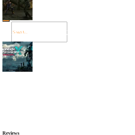
Angespielt: Legacy of Kain: Soul Reaver
Xenoblade Chronicles X: Testtagebuch I –
Der erste Eindruck
Social Connect
Reviews