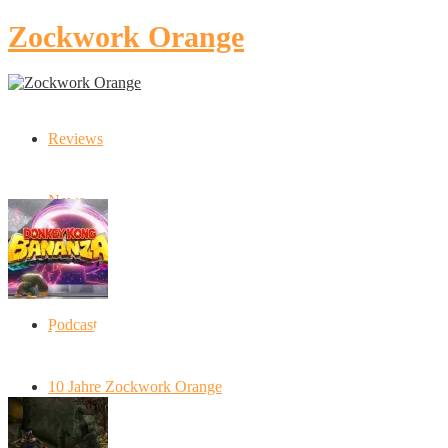
Zockwork Orange
Reviews
Latest Stories
News
Artikel
Podcast
Donkey Kong Bananza: “Ich mache alles
kaputt!”
10 Jahre Zockwork Orange