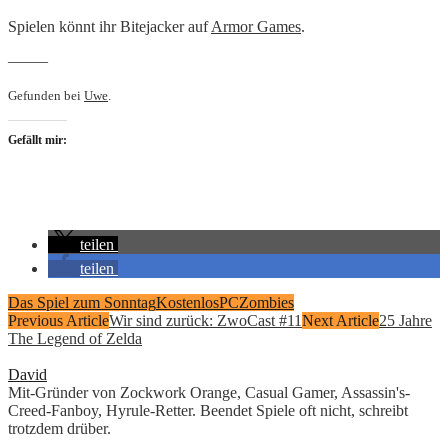
Spielen könnt ihr Bitejacker auf
Armor Games
.
——–
Gefunden bei
Uwe
.
Gefällt mir:
teilen
teilen
Das Spiel zum Sonntag
Kostenlos
PC
Zombies
Previous Article
Wir sind zurück: ZwoCast #11
Next Article
25 Jahre
The Legend of Zelda
David
Mit-Gründer von Zockwork Orange, Casual Gamer, Assassin's-
Creed-Fanboy, Hyrule-Retter. Beendet Spiele oft nicht, schreibt
trotzdem drüber.