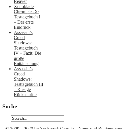
Reaver
Xenoblade
Chronicles X:
Testtagebuch I
– Der erste
Eindruck
Assassin’s
Creed
Shadows:
Testtagebuch
IV – Fazit: Die
große
Enttäuschung
Assassin’s
Creed
Shadows:
Testtagebuch III
– Riesige
Rückschritte
Suche
© 2009 – 2020 by Zockwork Orange – News und Reviews rund