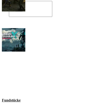
Angespielt: Legacy of Kain: Soul Reaver
Xenoblade Chronicles X: Testtagebuch I –
Der erste Eindruck
Social Connect
Fundstücke