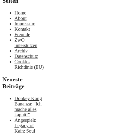
Seiten
Home
About
Impressum
Kontakt
Freunde
ZwO
unterstützen
Archiv
Datenschutz
Cookie-
Richtlinie (EU)
Neueste
Beiträge
Donkey Kong
Bananza: “Ich
mache alles
kaputt!”
Angespielt:
Legacy of
Kain: Soul