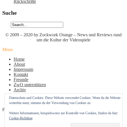
Rückschritte
Suche
© 2009 – 2020 by Zockwork Orange – News und Reviews rund
um die Kultur der Videospiele
Menu
Home
About
Impressum
Kontakt
Freunde
ZwO unterstützen
Archiv
Datenschutz
Datenschutz und Cookies: Diese Website verwendet Cookies. Wenn du die Website
Cookie-Richtlinie (EU)
weiterhin nutzt, stimmst du der Verwendung von Cookies zu.
Follow Us
Weitere Informationen, beispielsweise zur Kontrolle von Cookies, findest du hier:
Cookie-Richtlinie
Profil
Profil
Profil
von
von
von