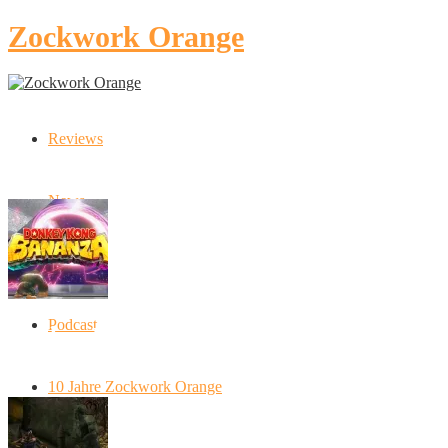
Zockwork Orange
Reviews
Latest Stories
News
Artikel
Podcast
Donkey Kong Bananza: “Ich mache alles
kaputt!”
10 Jahre Zockwork Orange