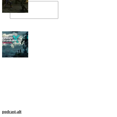
Angespielt: Legacy of Kain: Soul Reaver
Xenoblade Chronicles X: Testtagebuch I –
Der erste Eindruck
Social Connect
podcast-alt