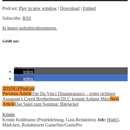
Podcast:
Play in new window
|
Download
|
Embed
Subscribe:
RSS
In itunes aufrufen/abonnieren.
Gefällt mir:
teilen
teilen
3DS
NGP
Podcast
Previous Article
The Da Vinci Disappearance – erster richtiger
Asssassin’s Creed Brotherhood-DLC kommt Anfang März
Next
Article
Das Spiel zum Sonntag: Bitejacker
Kristin
Kristin Knillmann (Projektleitung, Gast-Redaktion)
Job:
High5
-
Mädchen, Redakteurin GameStar/GamePro