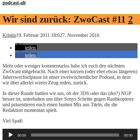
podcast-alt
Wir sind zurück: ZwoCast #11
2
Kristin
19. Februar 2011 18:02
7. November 2016
teilen
teilen
Mehr oder weniger kommentarlos habe ich euch den nächsten
ZwOcast mitgebracht. Nach einer kurzen (oder eher etwas längeren)
Jahreswechselpause ist unser zweiwöchentlicher Podcast, in dem
wir über allerlei wirres Zeug reden, zurück.
In dieser Runde battlen wir aus, ob der 3DS oder das (der?) NGP
besser ist, unterhalten uns über Sonys Schritte gegen Raubkopierer
und präsentieren euch einen bunten Mix aus Titeln, die die
Redaktion momentan spielt.
Viel Spaß:
Audio-
00:00
00:00
Player