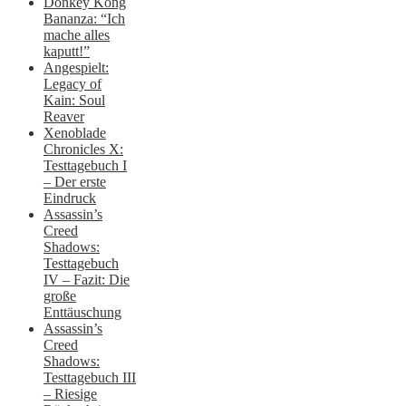
Donkey Kong
Bananza: “Ich
mache alles
kaputt!”
Angespielt:
Legacy of
Kain: Soul
Reaver
Xenoblade
Chronicles X:
Testtagebuch I
– Der erste
Eindruck
Assassin’s
Creed
Shadows:
Testtagebuch
IV – Fazit: Die
große
Enttäuschung
Assassin’s
Creed
Shadows:
Testtagebuch III
– Riesige